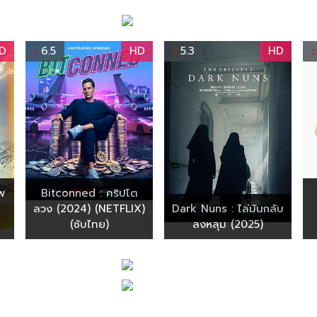
D
6.5
HD
5.3
HD
w
Bitconned : คริปโต
ลวง (2024) (NETFLIX)
Dark Nuns : ไล่มันกลับ
(ซับไทย)
ลงหลุม (2025)