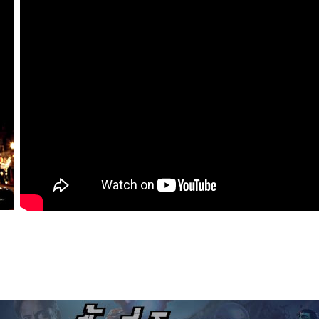
 ทั้งทีปาร์ตี้รั่วเวอร์ (2013)
Comedy
หนังฝรั่ง
หนังออนไลน์พากย์ไทยเต็มเรื่อง
หนังใหม่เต็มเรื่อง พากย์ไ
ยมาสเตอร์