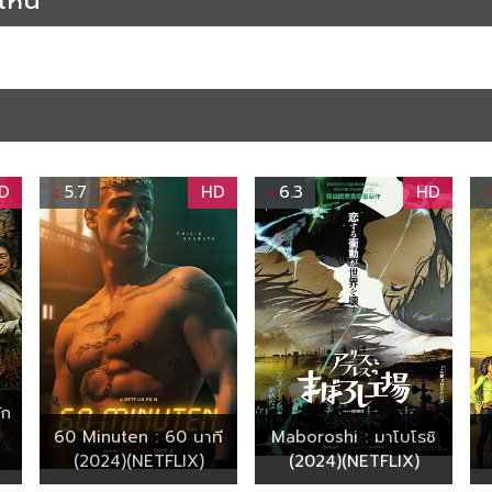
ห็น
D
5.7
HD
6.3
HD
ัก
60 Minuten : 60 นาที
Maboroshi : มาโบโรชิ
(2024)(NETFLIX)
(2024)(NETFLIX)