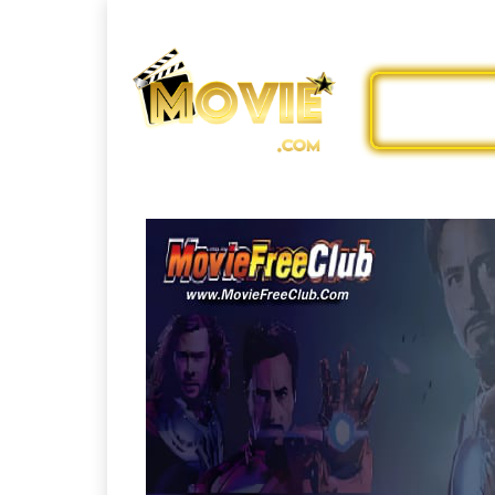
ดูหนังออ