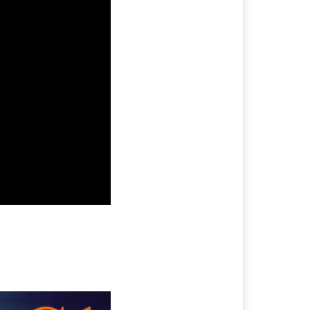
หนัง Marvel Universe
หนังการ์ตูน
หนังกีฬา | Sport
หนังครอบครัว | Family
หนังคาวบอย | Western
หนังจีน
หนังชนโรง
หนังชีวิตจริง | Biography
หนังซอมบี้
หนังญี่ปุ่น
หนังดราม่า | Drama
ทย
หนังตลก | Comedy
หนังประวัติศาสตร์ |
History
หนังผจญภัย |