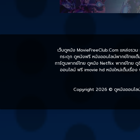
เว็บดูหนัง MovieFreeClub.Com แหล่งรวม หน
กระตุก ดูหนังฟรี หนังออนไลน์พากย์ไทยเต็มเ
การ์ตูนพากย์ไทย ดูหนัง Netflix พากย์ไทย ดูซี
ออนไลน์ ฟรี imovie hd หนังใหม่เต็มเรื่อง
Copyright 2026 ©
ดูหนังออนไลน์