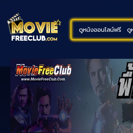
ดูหนังออนไลน์ฟรี
ดู