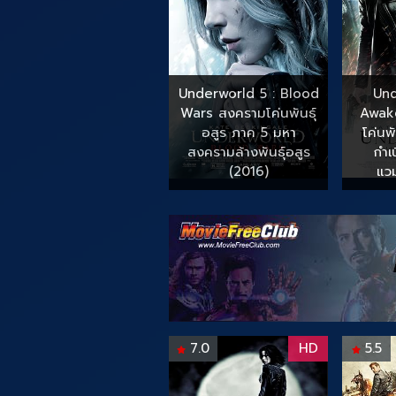
Underworld 5 : Blood
Und
Wars สงครามโค่นพันธุ์
Awak
อสูร ภาค 5 มหา
โค่นพ
สงครามล้างพันธุ์อสูร
กำเ
(2016)
แวม
7.0
HD
5.5