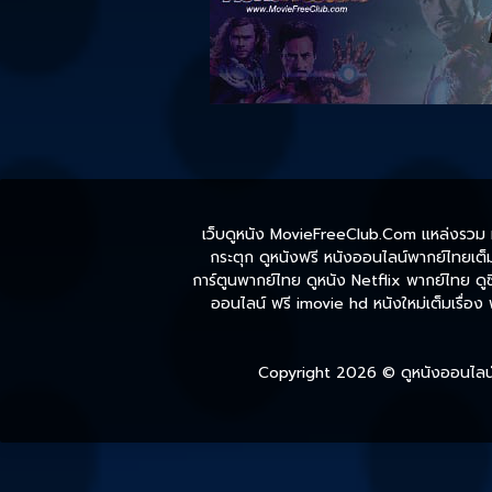
เว็บดูหนัง MovieFreeClub.Com แหล่งรวม หน
กระตุก ดูหนังฟรี หนังออนไลน์พากย์ไทยเต็มเ
การ์ตูนพากย์ไทย ดูหนัง Netflix พากย์ไทย ดูซี
ออนไลน์ ฟรี imovie hd หนังใหม่เต็มเรื่อง
Copyright 2026 ©
ดูหนังออนไลน์