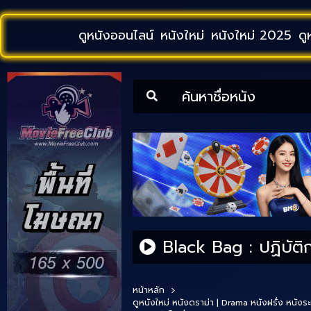
ดูหนังออนไลน์
หนังใหม่
หนังใหม่ 2025
ดู
ค้นหาชื่อหนัง
Black Bag : ปฏิบัติ
หน้าหลัก
ดูหนังใหม่
หนังดราม่า | Drama
หนังฝรั่ง
หนังระ