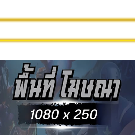
นไลน์ฟรี
ดูหนังใหม่
หนังออนไลน์พากย์ไทย
ล