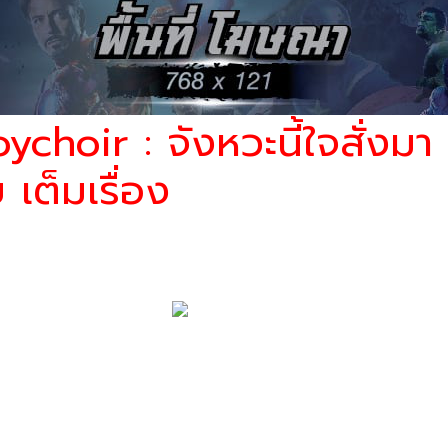
ychoir : จังหวะนี้ใจสั่งมา
เต็มเรื่อง
ขาเสียชีวิต เด็กชายที่มีเสียงร้องอันยอดเยี่ยมก็ถูกส่งไปโรงเรียนร้องเพลงประส
ับวัฒนธรรมของโรงเรียน