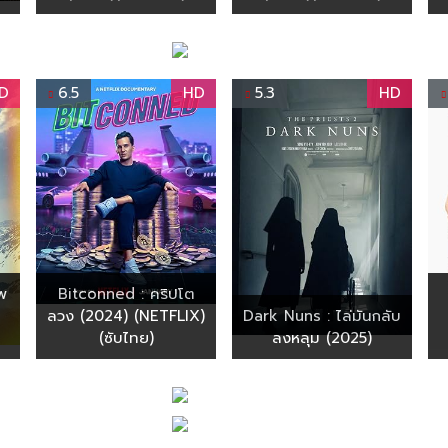
D
6.5
HD
5.3
HD
w
Bitconned : คริปโต
ลวง (2024) (NETFLIX)
Dark Nuns : ไล่มันกลับ
(ซับไทย)
ลงหลุม (2025)