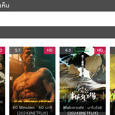
ห็น
D
5.7
HD
6.3
HD
ัก
60 Minuten : 60 นาที
Maboroshi : มาโบโรชิ
(2024)(NETFLIX)
(2024)(NETFLIX)