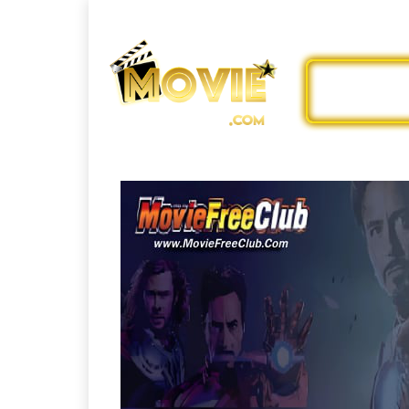
ดูหนังออ