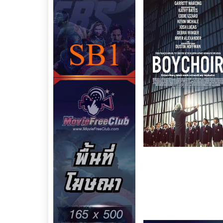
ชื่อเรื่อง : Boychoir : จังห
ประเภทหนัง :
หนังดราม่า 
ไทย
เข้าฉายในปี : 2014
คะแนน Imdb : 6.7
คุณภาพหนัง : HD เสียงไท