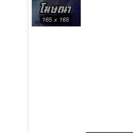
Tags :
Boychoir
Drama
หนังออนไลน์
หนังออนไลน์พ