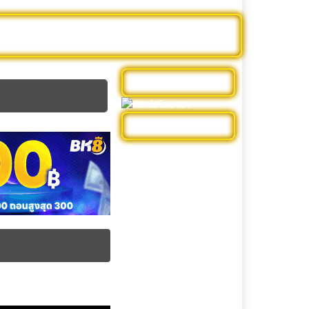
าร์ตูน
หนังฝรั่ง
รีวิวหนัง
ดูบอลสด
ติดต่อโฆษณา
หมวดหมู่
ดูหนัง Netflix
ดูหนังออนไลน์ 4k พากย์
ไทย
ดูหนังใหม่
ดูหนังไทย
รีวิวหนัง
ละครสั้นจีน
เต็มเรื่อง พากย์ไทย
Like
หนัง DC Universe