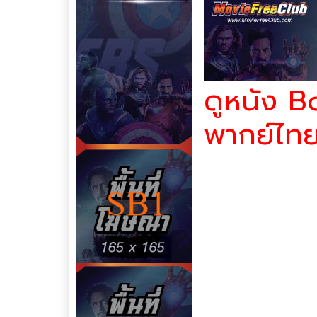
ดูหนัง Bo
พากย์ไทย 
หลังจากแม่เลี้ยงเดี่ยวของเ
ปัญหากับการปรับตัวเข้าก