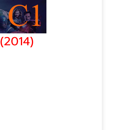
Adventure
หนังฝรั่ง
หนังระทึกขวัญ | Thriller
หนังลึกลับซ่อนเงื่อน |
 (2014)
Mystry
หนังวิทยาศาสตร์ | Sci-fi
หนังสงคราม | War
หนังสยองขวัญ | Horror
านเสียงที่มีชื่อเสียง และมี
หนังสารคดี |
Documentary
หนังออนไลน์พากย์ไทย
เต็มเรื่อง
หนังอาชญากรรม | Crime
หนังอินเดีย
หนังอีโรติก | Rate R