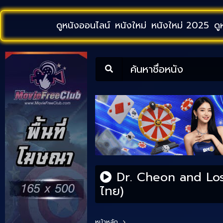
ดูหนังออนไลน์
หนังใหม่
หนังใหม่ 2025
ดู
ค้นหาชื่อหนัง
Dr. Cheon and Lost 
ไทย)
หน้าหลัก