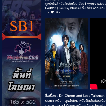
ดูหนังใหม่
หนังลึกลับซ่อนเงื่อน | Mystry
หนังสย
แฟนตาซี | Fantasy
หนังใหม่เต็มเรื่อง พากย์ไทย
Like
ชื่อเรื่อง : Dr. Cheon and Lost Talisman
ประเภทหนัง :
ดูหนังใหม่
หนังลึกลับซ่อนเงื่
อาชญากรรม | Crime
หนังเอเชีย
หนังแฟนต