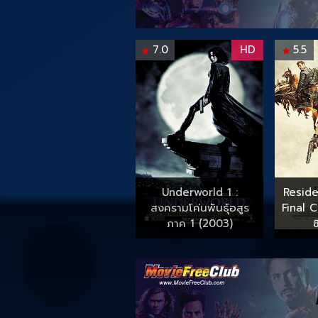
7.0
HD
5.5
Underworld 1 :
Reside
สงครามโค่นพันธุ์อสูร
Final 
ภาค 1 (2003)
ช