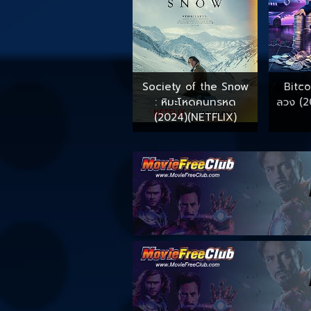
Society of the Snow
Bitco
: หิมะโหดคนทรหด
ลวง (2
(2024)(NETFLIX)