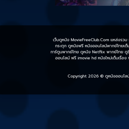
เว็บดูหนัง MovieFreeClub.Com แหล่งรวม หน
กระตุก ดูหนังฟรี หนังออนไลน์พากย์ไทยเต็มเ
การ์ตูนพากย์ไทย ดูหนัง Netflix พากย์ไทย ดูซี
ออนไลน์ ฟรี imovie hd หนังใหม่เต็มเรื่อง
Copyright 2026 ©
ดูหนังออนไลน์