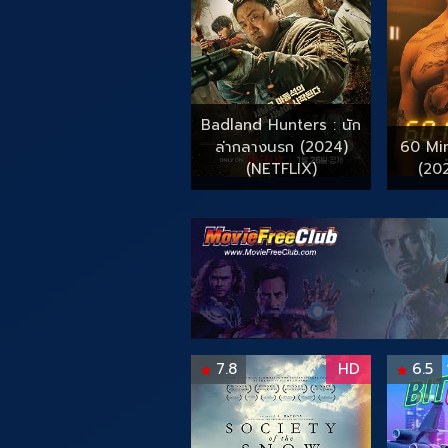
Badland Hunters : นัก
ล่ากลางนรก (2024)
60 Min
(NETFLIX)
(20
7.8
HD
6.5