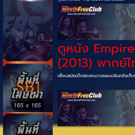
ดูหนัง Empire
(2013) พากย์ไท
เพื่อนสมัยเด็กสองคนวางแผนปล้นคลังเก็บรถห