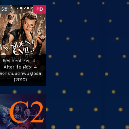
5.8
HD
Resident Evil 4 :
Afterlife ผีชีวะ 4
สงครามแตกพันธุ์ไวรัส
(2010)