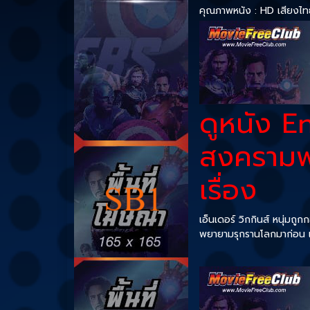
คุณภาพหนัง : HD เสียงไท
ดูหนัง E
สงครามพล
เรื่อง
เอ็นเดอร์ วิกกินส์ หนุ่มถูก
พยายามรุกรานโลกมาก่อน แ