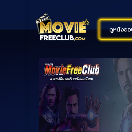
ดูหนังออ