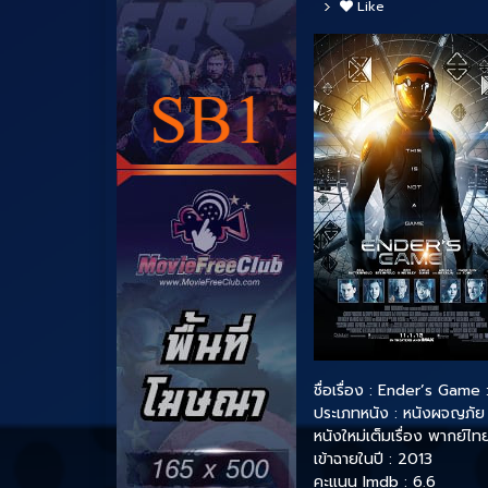
Like
ชื่อเรื่อง : Ender’s Gam
ประเภทหนัง :
หนังผจญภัย
หนังใหม่เต็มเรื่อง พากย์ไท
เข้าฉายในปี : 2013
คะแนน Imdb : 6.6