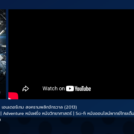
e : เอนเดอร์เกม สงครามพลิกจักรวาล (2013)
 | Adventure
หนังฝรั่ง
หนังวิทยาศาสตร์ | Sci-fi
หนังออนไลน์พากย์ไทยเต็มเ
ย