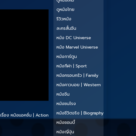
ดูหนังใหม่
ดูหนังไทย
รีวิวหนัง
ละครสั้นจีน
หนัง DC Universe
หนัง Marvel Universe
หนังการ์ตูน
หนังกีฬา | Sport
หนังครอบครัว | Family
หนังคาวบอย | Western
หนังจีน
หนังชนโรง
หนังชีวิตจริง | Biography
รื่อง
หนังแอคชั่น | Action
หนังซอมบี้
หนังญี่ปุ่น