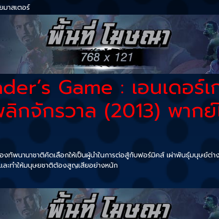
ยมาสเตอร์
nder’s Game : เอนเดอร์เ
ิกจักรวาล (2013) พากย์
กองทัพนานาชาติคัดเลือกให้เป็นผู้นำในการต่อสู้กับฟอร์มิคส์ เผ่าพันธุ์มนุษย์ต่
ละทำให้มนุษยชาติต้องสูญเสียอย่างหนัก