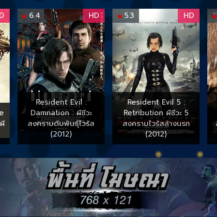
D
6.4
HD
5.3
HD
Resident Evil :
Resident Evil 5 :
he
Damnation : ผีชีวะ
Retribution ผีชีวะ 5
ผี
สงครามดับพันธุ์ไวรัส
สงครามไวรัสล้างนรก
(2012)
(2012)