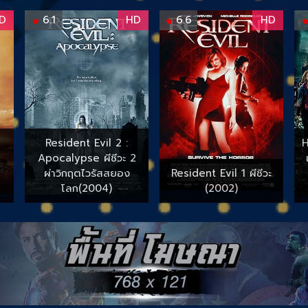
D
6.1
HD
6.6
HD
Resident Evil 2 :
H
Apocalypse ผีชีวะ 2
ส
ผ่าวิกฤตไวรัสสยอง
Resident Evil 1 ผีชีวะ
โลก(2004)
(2002)