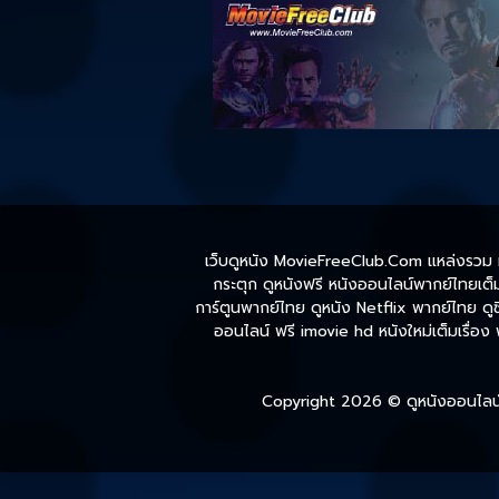
เว็บดูหนัง MovieFreeClub.Com แหล่งรวม หน
กระตุก ดูหนังฟรี หนังออนไลน์พากย์ไทยเต็มเ
การ์ตูนพากย์ไทย ดูหนัง Netflix พากย์ไทย ดูซี
ออนไลน์ ฟรี imovie hd หนังใหม่เต็มเรื่อง
Copyright 2026 ©
ดูหนังออนไลน์