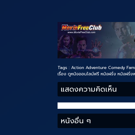
Tags :
Action
Adventure
Comedy
Fami
เรื่อง
ดูหนังออนไลน์ฟรี
หนังฝรั่ง
หนังฝรั่ง
แสดงความคิดเห็น
หนังอื่น ๆ