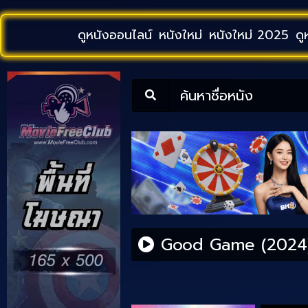
ดูหนังออนไลน์
หนังใหม่
หนังใหม่ 2025
ดู
ค้นหาชื่อหนัง
Good Game (2024)