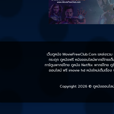
เว็บดูหนัง MovieFreeClub.Com แหล่งรวม หน
กระตุก ดูหนังฟรี หนังออนไลน์พากย์ไทยเต็มเ
การ์ตูนพากย์ไทย ดูหนัง Netflix พากย์ไทย ดูซี
ออนไลน์ ฟรี imovie hd หนังใหม่เต็มเรื่อง
Copyright 2026 ©
ดูหนังออนไลน์