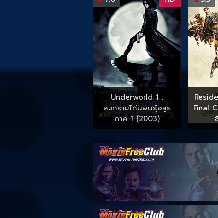
Underworld 1 :
Reside
สงครามโค่นพันธุ์อสูร
Final 
ภาค 1 (2003)
ช