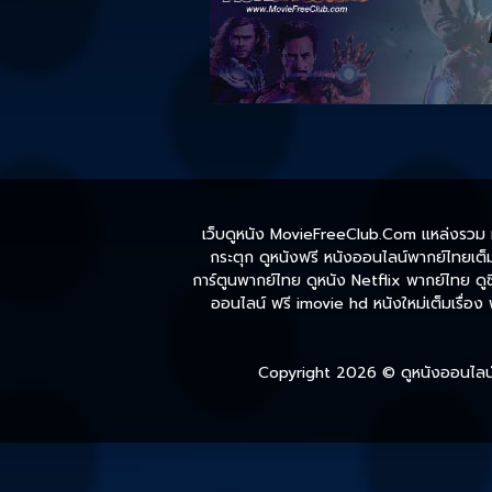
เว็บดูหนัง MovieFreeClub.Com แหล่งรวม หน
กระตุก ดูหนังฟรี หนังออนไลน์พากย์ไทยเต็มเ
การ์ตูนพากย์ไทย ดูหนัง Netflix พากย์ไทย ดูซี
ออนไลน์ ฟรี imovie hd หนังใหม่เต็มเรื่อง
Copyright 2026 ©
ดูหนังออนไลน์