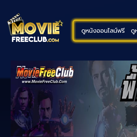
ดูหนังออนไลน์ฟรี
ดู