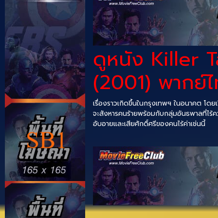
ดูหนัง Killer 
(2001) พากย์ไ
เรื่องราวเกิดขึ้นในกรุงเทพฯ ในอนาคต โดยเริ่
จะสังหารคนร้ายพร้อมกับกลุ่มอันธพาลที่ไร้
อับอายและเสียศักดิ์ศรีของคนไร้ค่าเช่นนี้