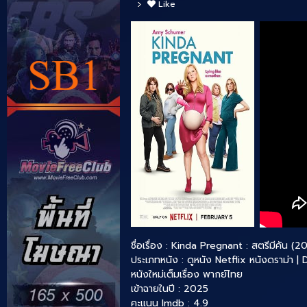
Like
ชื่อเรื่อง : Kinda Pregnant : สตรีมีคัน 
ประเภทหนัง :
ดูหนัง Netflix
หนังดราม่า |
หนังใหม่เต็มเรื่อง พากย์ไทย
เข้าฉายในปี : 2025
คะแนน Imdb : 4.9