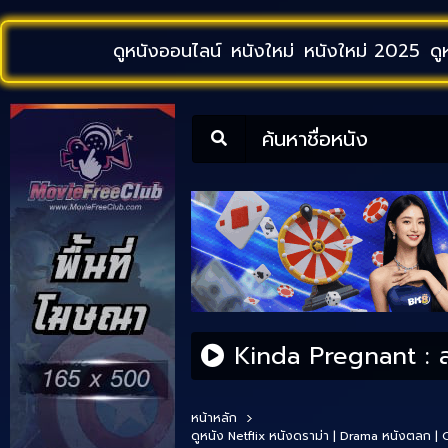
ดูหนังออนไลน์
หนังใหม่
หนังใหม่ 2025
ดู
ค้นหาชื่อหนัง
Kinda Pregnant : ส
หน้าหลัก
ดูหนัง Netflix
หนังดราม่า | Drama
หนังตลก |