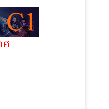
Adventure
หนังฝรั่ง
หนังระทึกขวัญ | Thriller
หนังลึกลับซ่อนเงื่อน |
Mystry
หนังวิทยาศาสตร์ | Sci-fi
าศ
หนังสงคราม | War
หนังสยองขวัญ | Horror
หนังสารคดี |
รมต่อต้านรัฐบาลสหรัฐฯ จะ
Documentary
่ใช้ความรุนแรง
หนังออนไลน์พากย์ไทย
เต็มเรื่อง
หนังอาชญากรรม | Crime
หนังอินเดีย
หนังอีโรติก | Rate R