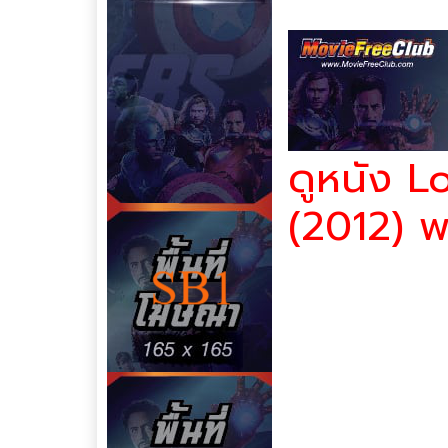
คุณภาพหนัง : HD เสียงไท
ดูหนัง 
(2012) พา
ชายคนหนึ่งซึ่งถูกกล่าวหา
ได้รับอิสรภาพหากเขาสามาร