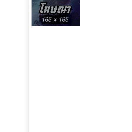
Tags :
Action
Lockout
S