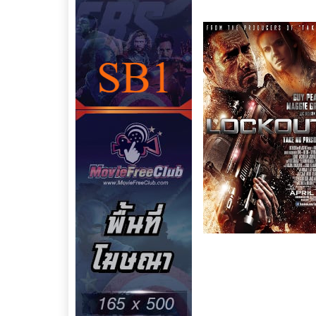
Like
ชื่อเรื่อง : Lockout : แ
ประเภทหนัง :
หนังฝรั่ง
หนั
หนังใหม่เต็มเรื่อง พากย์ไท
เข้าฉายในปี : 2012
คะแนน Imdb : 6.0