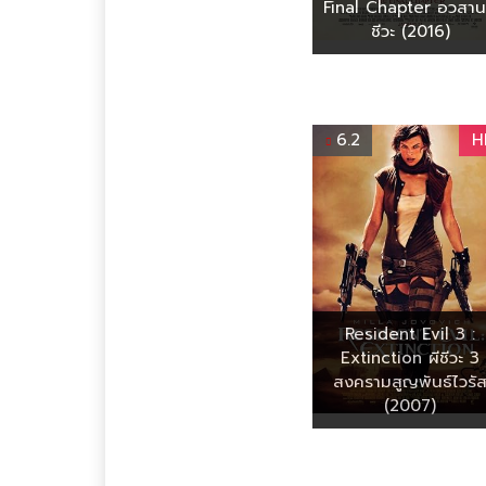
Final Chapter อวสาน
ชีวะ (2016)
6.2
H
Resident Evil 3 :
Extinction ผีชีวะ 3
สงครามสูญพันธ์ไวรั
(2007)