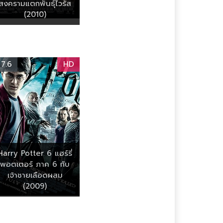
สงครามแตกพันธุ์ไวรัส
(2010)
7.6
HD
Harry Potter 6 แฮร์รี่
พอตเตอร์ ภาค 6 กับ
เจ้าชายเลือดผสม
(2009)