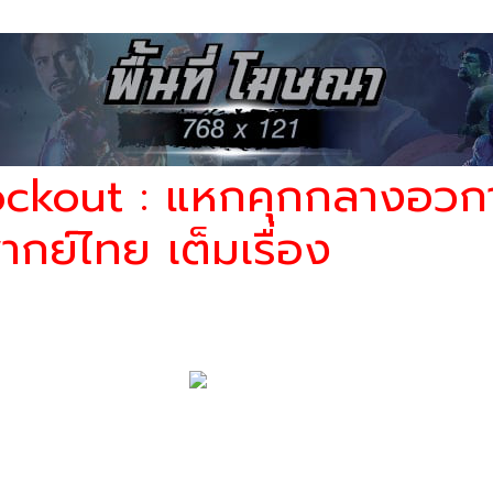
ยมาสเตอร์
Lockout : แหกคุกกลางอวก
กย์ไทย เต็มเรื่อง
อย่างไม่เป็นธรรมและถูกตัดสินว่ามีความผิดฐานสมรู้ร่วมคิดในการก่ออาชญากร
ถช่วยลูกสาวของประธานาธิบดีจากเรือนจำในอวกาศที่ถูกยึดครองโดยนักโทษที