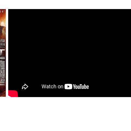
หกคุกกลางอวกาศ (2012)
งระทึกขวัญ | Thriller
หนังวิทยาศาสตร์ | Sci-fi
หนังออนไลน์พากย์ไทยเต็มเรื
ย