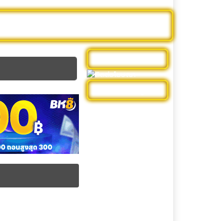
าร์ตูน
หนังฝรั่ง
รีวิวหนัง
ดูบอลสด
ติดต่อโฆษณา
หมวดหมู่
ดูหนัง Netflix
ดูหนังออนไลน์ 4k พากย์
ไทย
ดูหนังใหม่
ดูหนังไทย
รีวิวหนัง
ละครสั้นจีน
หนัง DC Universe
หนังใหม่เต็มเรื่อง พากย์ไทย