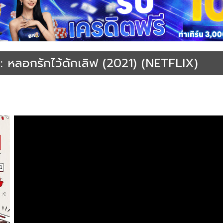
 หลอกรักไว้ดักเลิฟ (2021) (NETFLIX)
omedy
หนังฝรั่ง
หนังออนไลน์พากย์ไทยเต็มเรื่อง
หนังโรแมนติก | Romance
หนังใหม่