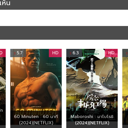
ห็น
D
5.7
HD
6.3
HD
ัก
60 Minuten : 60 นาที
Maboroshi : มาโบโรชิ
(2024)(NETFLIX)
(2024)(NETFLIX)