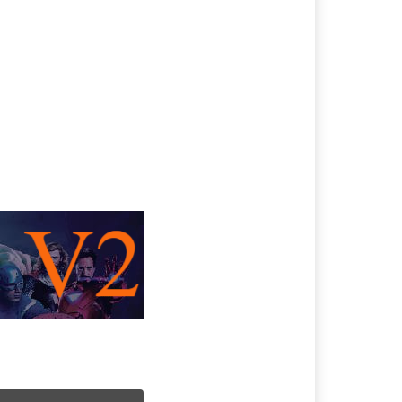
Romance
หนังใหม่ 2025
หนังใหม่เต็มเรื่อง พากย์
ไทย
รื่อง
ดูหนังออนไลน์ฟรี