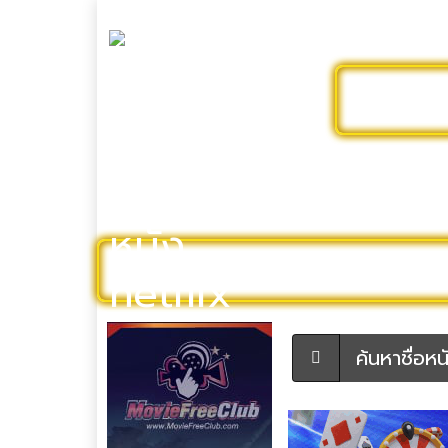
ดูหนังออ
ดูหนังออนไลน์
หนังใหม่
หนังใหม่ 
ค้นหาชื่อหนัง