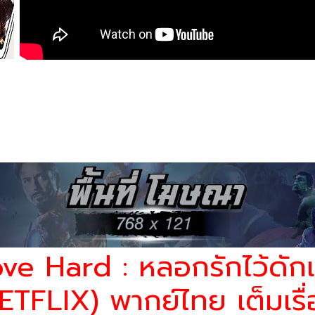
หลอกรักไว้ดักเลิฟ (2021) (NETFLIX)
ix
หนังตลก | Comedy
หนังฝรั่ง
หนังออนไลน์พากย์ไทยเต็มเรื่อง
หนังโรแม
ยมาสเตอร์
ove Hard : หลอกรักไว้ดักเ
ETFLIX) พากย์ไทย เต็มเรื