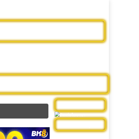
ะครสั้นจีน
ดูบอลออนไลน์
าร์ตูน
หนังฝรั่ง
รีวิวหนัง
ดูบอลสด
ติดต่อโฆษณา
หมวดหมู่
ดูหนัง Netflix