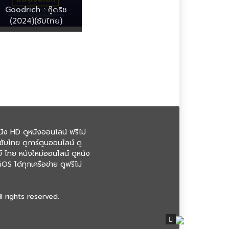
Goodrich : กู๊ดริช
(2024)(ซับไทย)
ัง HD ดูหนังออนไลน์ ฟรีไม่
ซับไทย ดูการ์ตูนออนไลน์ ดู
ย์ ไทย หนังใหม่ออนไลน์ ดูหนัง
S ได้ทุกเครือข่าย ดูฟรีไม่
l rights reserved.