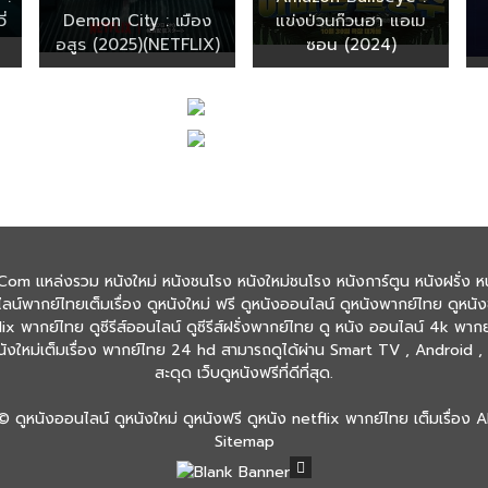
่
Demon City : เมือง
แข่งป่วนก๊วนฮา แอเม
อสูร (2025)(NETFLIX)
ซอน (2024)
Com แหล่งรวม หนังใหม่ หนังชนโรง หนังใหม่ชนโรง หนังการ์ตูน หนังฝรั่ง หน
ลน์พากย์ไทยเต็มเรื่อง ดูหนังใหม่ ฟรี ดูหนังออนไลน์ ดูหนังพากย์ไทย ดูหนัง
ix พากย์ไทย ดูซีรีส์ออนไลน์ ดูซีรีส์ฝรั่งพากย์ไทย ดู หนัง ออนไลน์ 4k พาก
งใหม่เต็มเรื่อง พากย์ไทย 24 hd สามารถดูได้ผ่าน Smart TV , Android , iO
สะดุด เว็บดูหนังฟรีที่ดีที่สุด.
 ©
ดูหนังออนไลน์ ดูหนังใหม่ ดูหนังฟรี ดูหนัง netflix พากย์ไทย เต็มเรื่อง
Al
Sitemap