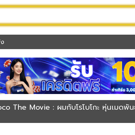
2025
ดูหนังไทย
ดูหนัง Netflix
หนังชนโรง
หนังก
The Movie : ผมกับโรโบโกะ หุ่นเมดพันธุ์ซ