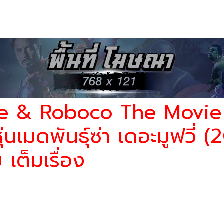
งไทยมาสเตอร์
Me & Roboco The Movie 
ุ่นเมดพันธุ์ซ่า เดอะมูฟวี่ 
 เต็มเรื่อง
ซ่า เดอะมูฟวี่ เรื่องย่อ ในโลกอนาคตที่หุ่นยนต์เมดกลายเป็นเรื่องปกติ ไทระ บ
ของตัวเอง พยายามอ้อนแม่จนสำเร็จ แต่สิ่งที่มาถึงกลับไม่ใช่หุ่นสาวสวยเรียบร
ก่อเรื่องไม่หยุด ทำให้ชีวิตประจำวันของบอนโดะเต็มไปด้วยความอลหม่าน