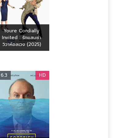
Youre Cordially
Invited : รักแสบซ่า
วิวาห์อลเวง (2025)
6.3
HD