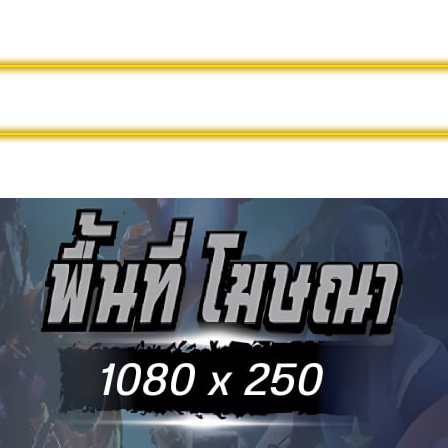
นไลน์ฟรี
ดูหนังใหม่
หนังออนไลน์พากย์ไทย
ล