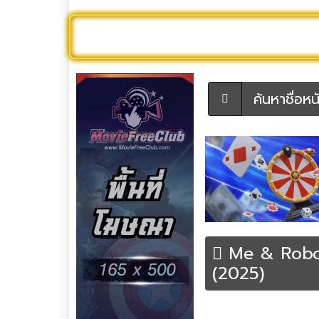
ดูหนังออนไลน์
หนังใหม่
หนังใหม่ 
ค้นหาชื่อหนัง
Me & Roboco 
(2025)
หน้าหลัก