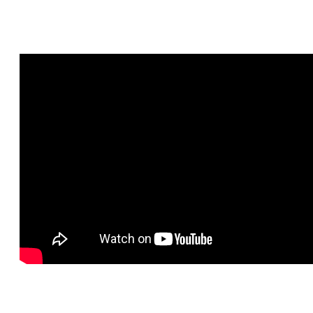
ปุ่น
หนังตลก | Comedy
หนังออนไลน์พากย์ไทยเต็มเรื่อง
หนังเอเชีย
หนังแอนนิเมชั่
The Movie : ผมกับโรโบโกะ หุ่นเมดพันธุ์ซ่า เดอะมูฟวี่ (2025)
ังการ์ตูน
หนังญี่ปุ่น
หนังตลก | Comedy
หนังออนไลน์พากย์ไทยเต็มเรื่อง
ห
5
หนังใหม่เต็มเรื่อง พากย์ไทย