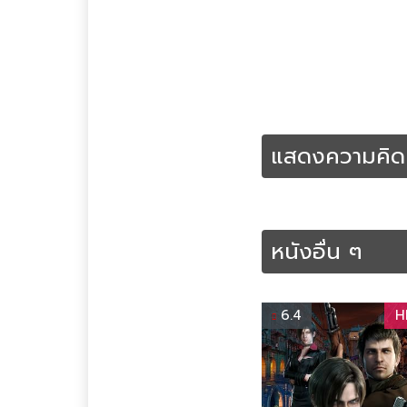
Tags :
Animation
Come
เต็มเรื่อง
หนังญี่ปุ่น พากย์
แสดงความคิดเ
หนังอื่น ๆ
6.4
H