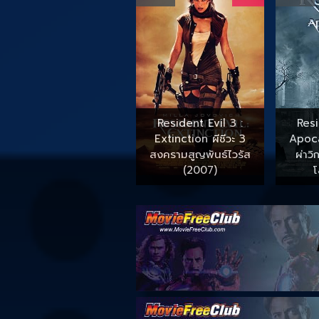
Resident Evil 3 :
Resi
Extinction ผีชีวะ 3
Apoca
สงครามสูญพันธ์ไวรัส
ผ่าว
(2007)