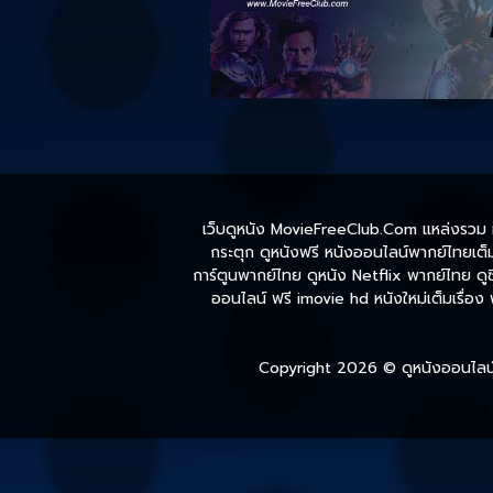
เว็บดูหนัง MovieFreeClub.Com แหล่งรวม หน
กระตุก ดูหนังฟรี หนังออนไลน์พากย์ไทยเต็มเ
การ์ตูนพากย์ไทย ดูหนัง Netflix พากย์ไทย ดูซี
ออนไลน์ ฟรี imovie hd หนังใหม่เต็มเรื่อง
Copyright 2026 ©
ดูหนังออนไลน์