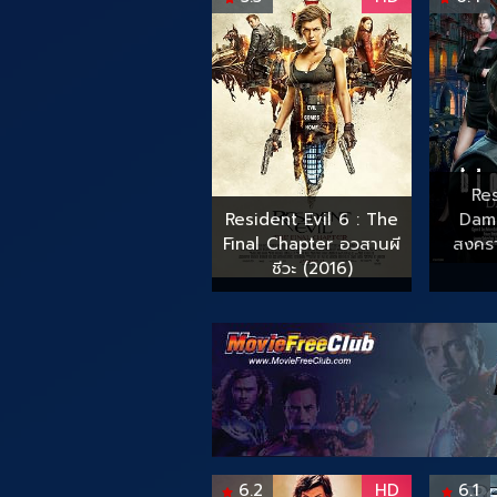
Res
Resident Evil 6 : The
Damn
Final Chapter อวสานผี
สงครา
ชีวะ (2016)
6.2
HD
6.1