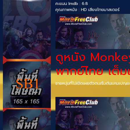
คะแนน Imdb : 6.8
คุณภาพหนัง : HD เสียงไทยมาสเตอร์
ดูหนัง Monkey
พากย์ไทย เต็มเ
ชายหนุ่มที่ไม่เปิดเผยตัวตนเริ่มต้นแคมเปญแก