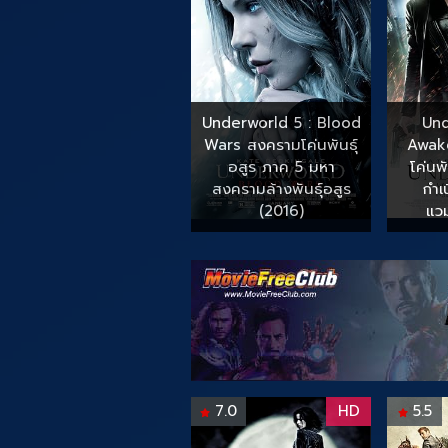
Underworld 5 : Blood
Und
Wars สงครามโค่นพันธุ์
Awak
อสูร ภาค 5 มหา
โค่นพ
สงครามล้างพันธุ์อสูร
กำเ
(2016)
แวม
7.0
HD
5.5