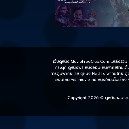
เว็บดูหนัง MovieFreeClub.Com แหล่งรวม หน
กระตุก ดูหนังฟรี หนังออนไลน์พากย์ไทยเต็มเ
การ์ตูนพากย์ไทย ดูหนัง Netflix พากย์ไทย ดูซี
ออนไลน์ ฟรี imovie hd หนังใหม่เต็มเรื่อง
Copyright 2026 ©
ดูหนังออนไลน์