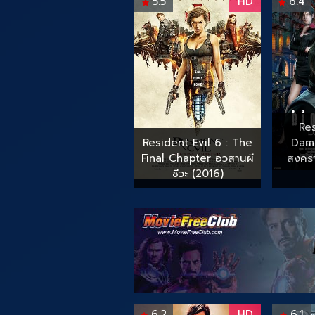
5.5
HD
6.4
Res
Resident Evil 6 : The
Damn
Final Chapter อวสานผี
สงครา
ชีวะ (2016)
6.2
HD
6.1