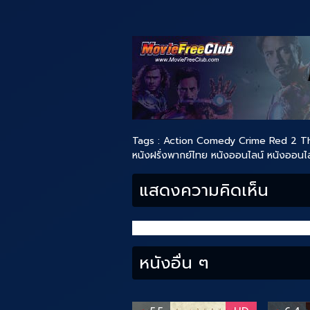
Tags :
Action
Comedy
Crime
Red 2
Th
หนังฝรั่งพากย์ไทย
หนังออนไลน์
หนังออนไล
แสดงความคิดเห็น
หนังอื่น ๆ