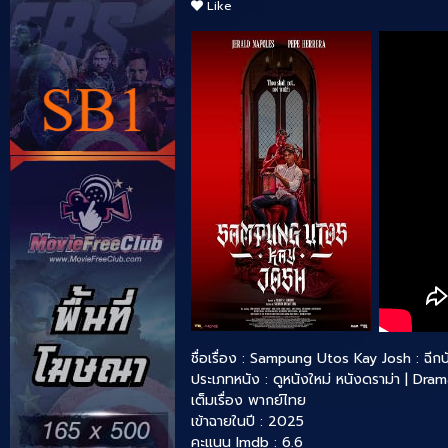
Like
ชื่อเรื่อง : Sampung Utos Kay Josh : ฉี
ประเภทหนัง :
ดูหนังใหม่
หนังดราม่า | Dra
เต็มเรื่อง พากย์ไทย
เข้าฉายในปี : 2025
คะแนน Imdb : 6.6