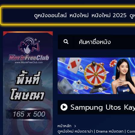
ดูหนังออนไลน์
หนังใหม่
หนังใหม่ 2025
ดู
ค้นหาชื่อหนัง
Sampung Utos Kay J
หน้าหลัก
ดูหนังใหม่
หนังดราม่า | Drama
หนังตลก | Co