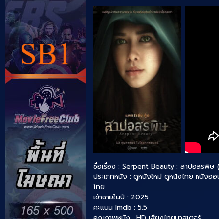
ชื่อเรื่อง : Serpent Beauty : สาปอสรพิษ
ประเภทหนัง :
ดูหนังใหม่
ดูหนังไทย
หนังออน
ไทย
เข้าฉายในปี : 2025
คะแนน Imdb : 5.5
คุณภาพหนัง : HD เสียงไทยมาสเตอร์