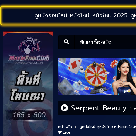
ดูหนังออนไลน์
หนังใหม่
หนังใหม่ 2025
ดู
ค้นหาชื่อหนัง
Serpent Beauty : 
หน้าหลัก
ดูหนังใหม่
ดูหนังไทย
หนังออนไลน์พ
Like