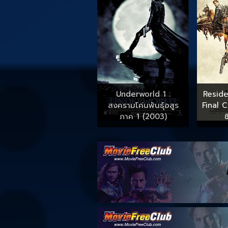
Underworld 1 :
Reside
สงครามโค่นพันธุ์อสูร
Final 
ภาค 1 (2003)
ช