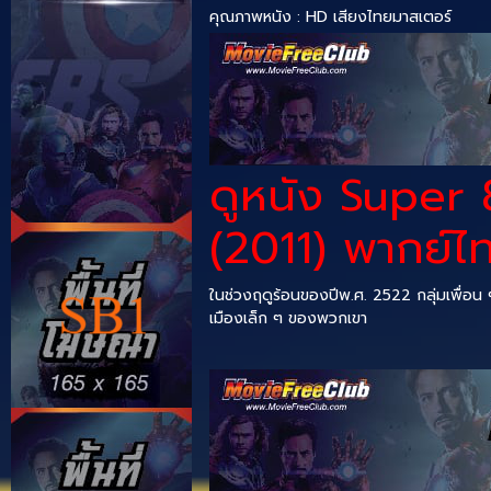
คุณภาพหนัง : HD เสียงไทยมาสเตอร์
ดูหนัง Super 8
(2011) พากย์ไท
ในช่วงฤดูร้อนของปีพ.ศ. 2522 กลุ่มเพื่อน ๆ
เมืองเล็ก ๆ ของพวกเขา