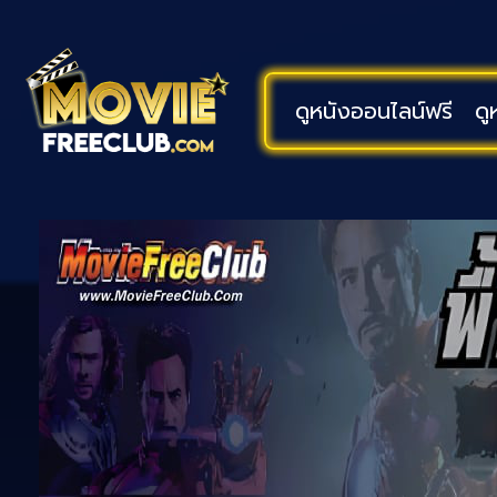
ดูหนังออนไลน์ฟรี
ดู