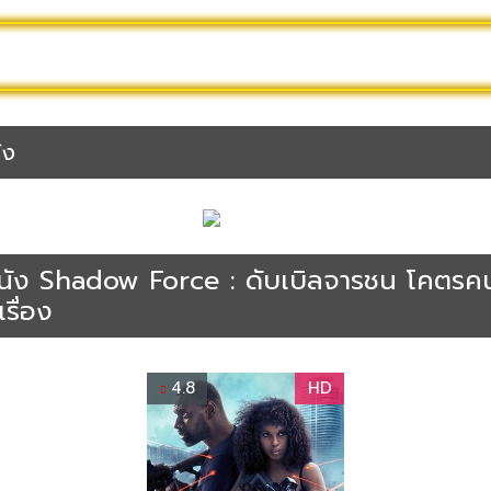
2025
ดูหนังไทย
ดูหนัง Netflix
หนังชนโรง
หนังก
หนัง Shadow Force : ดับเบิลจารชน โคตรคน
รื่อง
4.8
HD