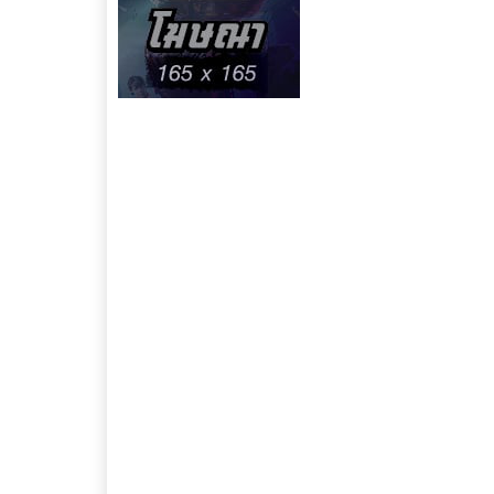
เว็บไซต์แนะนำ
Dooball66