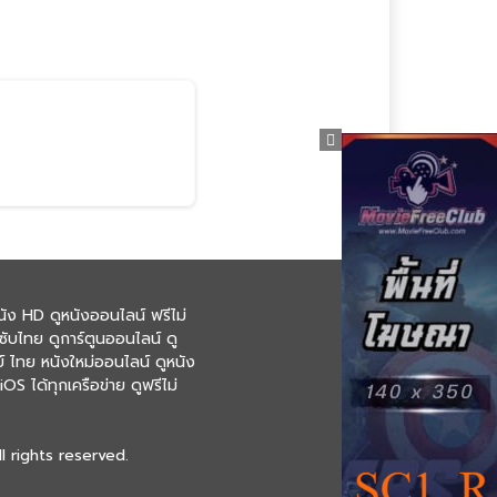
าวมวยโลก
ัง HD ดูหนังออนไลน์ ฟรีไม่
ซับไทย ดูการ์ตูนออนไลน์ ดู
ย์ ไทย หนังใหม่ออนไลน์ ดูหนัง
S ได้ทุกเครือข่าย ดูฟรีไม่
l rights reserved.