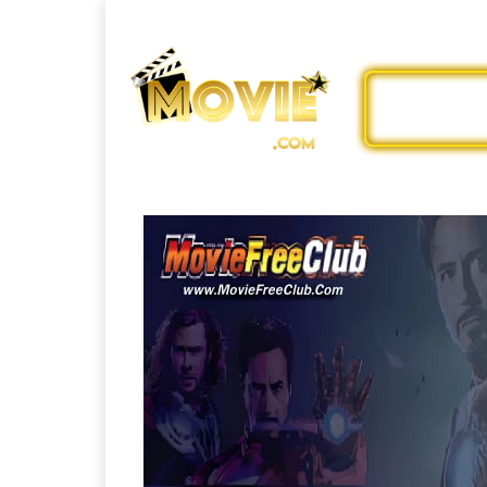
ดูหนังออ