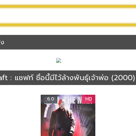
2025
ดูหนังไทย
ดูหนัง Netflix
หนังชนโรง
หนังก
t : แชฟท์ ชื่อนี้มีไว้ล้างพันธุ์เจ้าพ่อ (2000)
6.0
HD