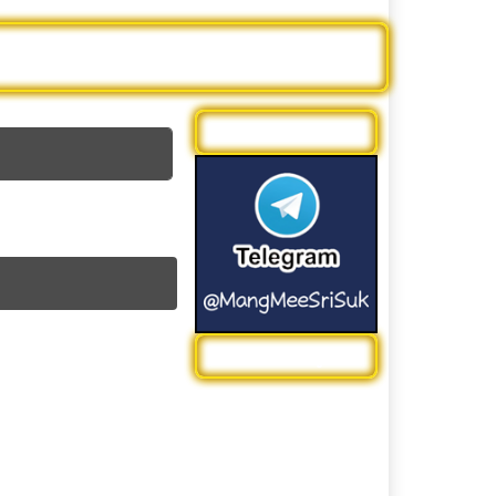
าร์ตูน
หนังฝรั่ง
รีวิวหนัง
ดูบอลสด
ติดต่อโฆษณา
หมวดหมู่
ดูหนัง Netflix
ดูหนังออนไลน์ 4k พากย์
ไทย