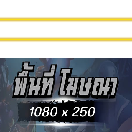
นไลน์ฟรี
ดูหนังใหม่
หนังออนไลน์พากย์ไทย
ล