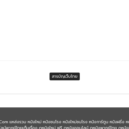
ufa222
ตารางแข่งทีมไทยลีก 2
ดู
ลิเวอร์พูล
เลสเตอร์
ข่
สารบัญเว็บไทย
Com แหล่งรวม หนังใหม่ หนังชนโรง หนังใหม่ชนโรง หนังการ์ตูน หนังฝรั่ง หน
ลน์พากย์ไทยเต็มเรื่อง ดูหนังใหม่ ฟรี ดูหนังออนไลน์ ดูหนังพากย์ไทย ดูหนัง