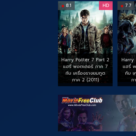
8.1
HD
7.7
Harry Potter 7 Part 2
Harry 
แฮรี่ พอตเตอร์ ภาค 7
แฮรี่ 
กับ เครื่องรางยมทูต
กับ เ
ภาค 2 (2011)
ภา