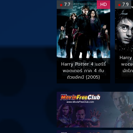
7.7
HD
7.9
Harry 
Harry Potter 4 แฮร์รี่
พอตเต
พอตเตอร์ ภาค 4 กับ
นักโ
ถ้วยอัคนี (2005)