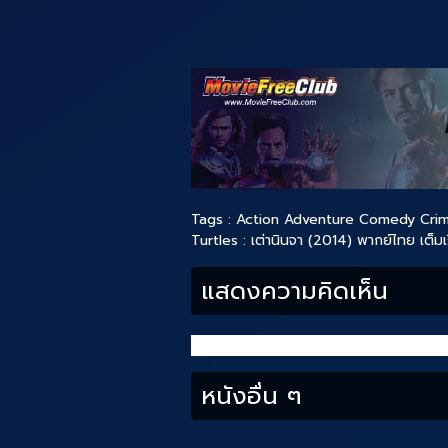
Tags :
Action
Adventure
Comedy
Cri
Turtles : เต่านินจา (2014) พากย์ไทย เต็มเร
แสดงความคิดเห็น
หนังอื่น ๆ