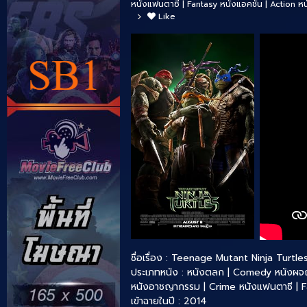
หนังแฟนตาซี | Fantasy
หนังแอคชั่น | Action
หน
Like
ชื่อเรื่อง : Teenage Mutant Ninja Turtles
ประเภทหนัง :
หนังตลก | Comedy
หนังผจ
หนังอาชญากรรม | Crime
หนังแฟนตาซี | 
เข้าฉายในปี : 2014