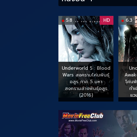
5.8
HD
6.3
Underworld 5 : Blood
Und
Wars สงครามโค่นพันธุ์
Awak
อสูร ภาค 5 มหา
โค่นพ
สงครามล้างพันธุ์อสูร
กำเ
(2016)
แวม