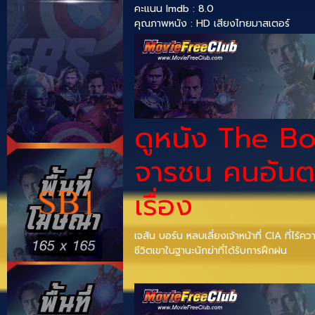
คะแนน Imdb : 8.0
คุณภาพหนัง : HD เสียงไทยมาสเตอร์
ดูหนัง The Bo
จารชน คนอันต
เรื่อง
เจสัน บอร์น หลบเลี่ยงเจ้าหน้าที่ CIA ที่ไ
ชีวิตเขาในฐานะนักฆ่าที่ได้รับการฝึกฝน