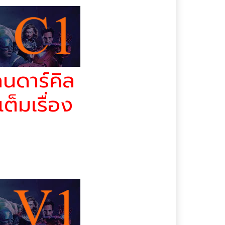
Adventure
หนังฝรั่ง
หนังระทึกขวัญ | Thriller
หนังลึกลับซ่อนเงื่อน |
Mystry
ลนดาร์คิล
หนังวิทยาศาสตร์ | Sci-fi
ต็มเรื่อง
หนังสงคราม | War
หนังสยองขวัญ | Horror
หนังสารคดี |
่อจูลส์เริ่มกะกลางคืนที่
Documentary
หนังออนไลน์พากย์ไทย
เต็มเรื่อง
หนังอาชญากรรม | Crime
หนังอินเดีย
หนังอีโรติก | Rate R