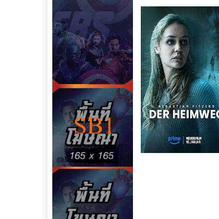
ชื่อเรื่อง : The Calendar 
ประเภทหนัง :
หนังฝรั่ง
หนั
พากย์ไทย
เข้าฉายในปี : 2024
คะแนน Imdb : 5.5
คุณภาพหนัง : HD เสียงไท