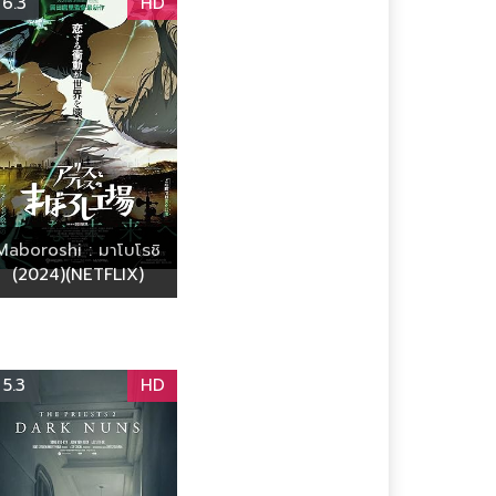
6.3
HD
Maboroshi : มาโบโรชิ
(2024)(NETFLIX)
5.3
HD