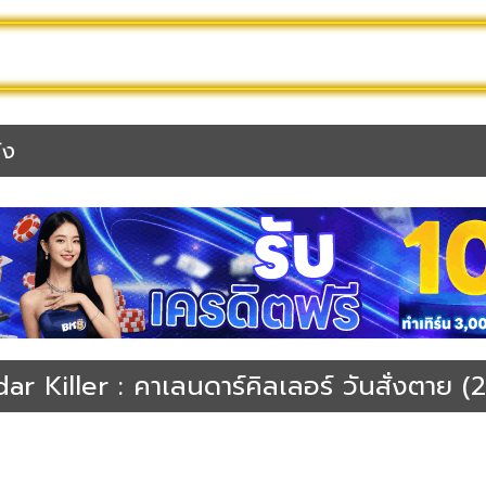
2025
ดูหนังไทย
ดูหนัง Netflix
หนังชนโรง
หนังก
 Killer : คาเลนดาร์คิลเลอร์ วันสั่งตาย (
ึกขวัญ | Thriller
หนังออนไลน์พากย์ไทยเต็มเรื่อง
หนังอาชญากรรม | Crime
หนังให