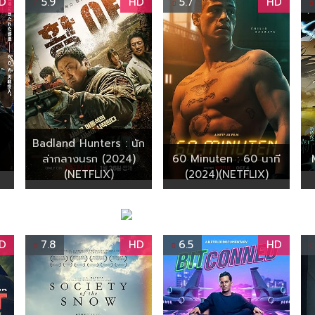
D
5.9
HD
5.7
HD
Badland Hunters : นัก
ล่ากลางนรก (2024)
60 Minuten : 60 นาที
(NETFLIX)
(2024)(NETFLIX)
D
7.8
HD
6.5
HD