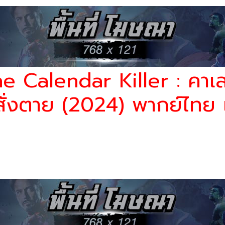
he Calendar Killer : คาเ
สั่งตาย (2024) พากย์ไทย เ
เธอไม่ฆ่าสามีของเธอแทน ฆาตกรปฏิทินทำให้เธอต้องตัดสินใจอย่างยากลำบาก เมื
เหงาซึ่งกำลังเดินทางกลับบ้าน จูลส์ก็ได้รับสายจากคลาร่า