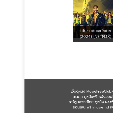
Lift : ปล้นเหนือเมฆ
(2024) (NETFLIX)
เว็บดูหนัง MovieFreeClub.
กระตุก ดูหนังฟรี หนังออนไ
การ์ตูนพากย์ไทย ดูหนัง Netfl
ออนไลน์ ฟรี imovie hd หนั