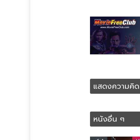
Tags :
Crime
Thriller
ดูห
ฟรี
หนังฝรั่ง
หนังฝรั่งพาก
แสดงความคิดเ
หนังอื่น ๆ