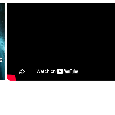
Killer : คาเลนดาร์คิลเลอร์ วันสั่งตาย (2024)
งระทึกขวัญ | Thriller
หนังออนไลน์พากย์ไทยเต็มเรื่อง
หนังอาชญากรรม | C
ยมาสเตอร์