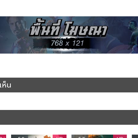
นัง The Calendar Killer : คาเลนดาร์คิลเลอร์ วันสั่งตาย (2024) พากย์ไทย 
ย์ไทย
หนังออนไลน์พากย์ไทยเต็มเรื่อง
ห็น