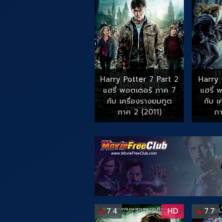
Harry Potter 7 Part 2
Harry 
แฮรี่ พอตเตอร์ ภาค 7
แฮรี่ 
กับ เครื่องรางยมทูต
กับ เ
ภาค 2 (2011)
ภา
7.4
HD
7.7