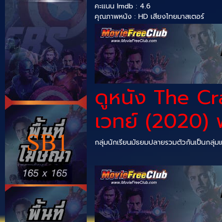
คะแนน Imdb : 4.6
คุณภาพหนัง : HD เสียงไทยมาสเตอร์
ดูหนัง The Cra
เวทย์ (2020) พ
กลุ่มนักเรียนมัธยมปลายรวมตัวกันเป็นกลุ่ม