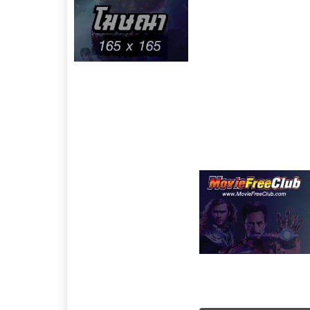
Tags :
Action
The Expat
พากย์ไทย
หนังออนไลน์
หน