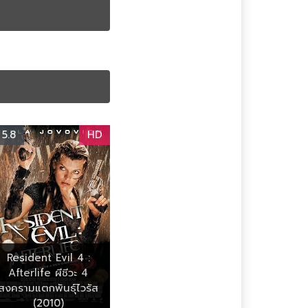
5.8
HD
Resident Evil 4 :
Afterlife ผีชีวะ 4
สงครามแตกพันธุ์ไวรัส
(2010)