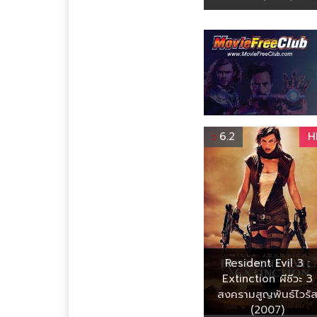
6.2
H
Resident Evil 3 :
Extinction ผีชีวะ 3
สงครามสูญพันธ์ไวรั
(2007)