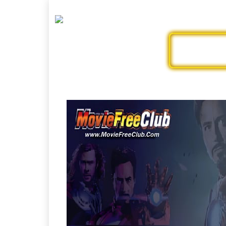
ดูหนังออ