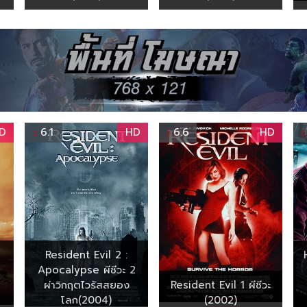
D
6.1
HD
6.6
HD
Resident Evil 2 :
Apocalypse ผีชีวะ 2
ส
ผ่าวิกฤตไวรัสสยอง
Resident Evil 1 ผีชีวะ
โลก(2004)
(2002)