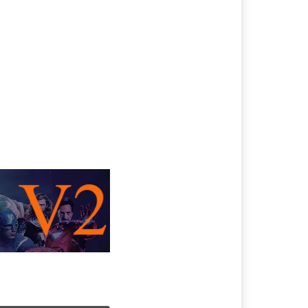
หนังเกาหลี
หนังเพลงดนตรี |
Musical
หนังเอเชีย
หนังแฟนตาซี | Fantasy
หนังแอคชั่น | Action
หนังแอนนิเมชั่น |
Animation
หนังโรแมนติก |
Romance
หนังใหม่ 2025
หนังใหม่เต็มเรื่อง พากย์
ไทย
รื่อง
หนังฝรั่ง
หนังฝรั่ง