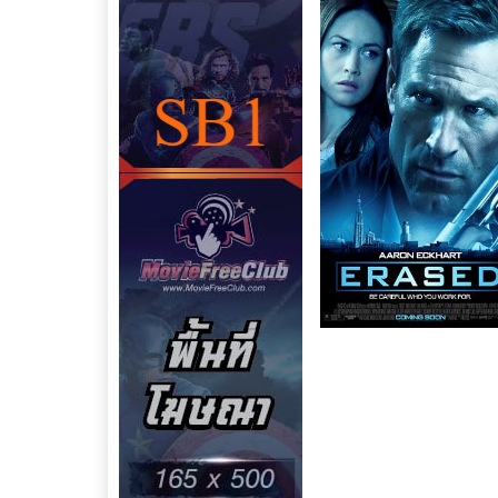
ชื่อเรื่อง : The Expatriat
ประเภทหนัง :
หนังฝรั่ง
หนั
ไทย
เข้าฉายในปี : 2012
คะแนน Imdb : 6.0
คุณภาพหนัง : HD เสียงไท