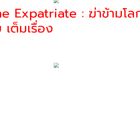
he Expatriate : ฆ่าข้ามโล
เต็มเรื่อง
ูกสาวที่แยกทางกันต้องหลบหนีเมื่อนายจ้างของเขาลบข้อมูลทั้งหมดเกี่ยวกับก
ส่วนหนึ่งของแผนการสมคบคิดระหว่างประเทศที่มีอิทธิพลกว้างไกล