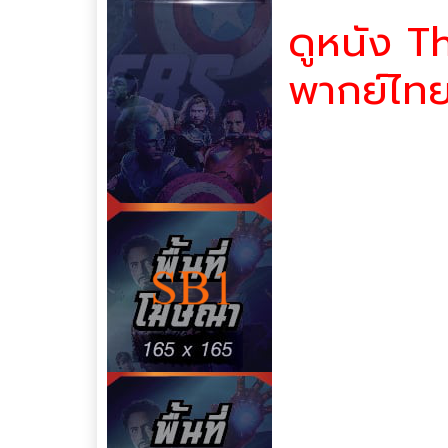
ดูหนัง T
พากย์ไทย 
อดีตเจ้าหน้าที่ CIA และล
ให้ทั้งคู่ถูกไล่ออกในฐานะ