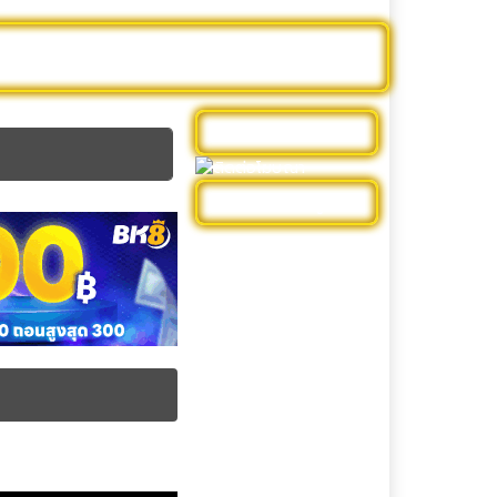
าร์ตูน
หนังฝรั่ง
รีวิวหนัง
ดูบอลสด
ติดต่อโฆษณา
หมวดหมู่
ดูหนัง Netflix
ดูหนังออนไลน์ 4k พากย์
ไทย
ดูหนังใหม่
ดูหนังไทย
รีวิวหนัง
ละครสั้นจีน
เต็มเรื่อง พากย์ไทย
Like
หนัง DC Universe