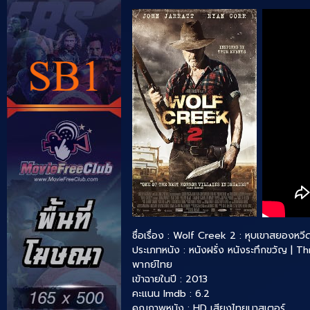
ชื่อเรื่อง : Wolf Creek 2 : หุบเขาสยองห
ประเภทหนัง :
หนังฝรั่ง
หนังระทึกขวัญ | Thr
พากย์ไทย
เข้าฉายในปี : 2013
คะแนน Imdb : 6.2
คุณภาพหนัง : HD เสียงไทยมาสเตอร์