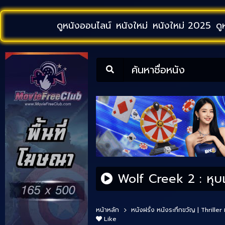
ดูหนังออนไลน์
หนังใหม่
หนังใหม่ 2025
ดู
ค้นหาชื่อหนัง
Wolf Creek 2 : หุบ
หน้าหลัก
หนังฝรั่ง
หนังระทึกขวัญ | Thriller
Like