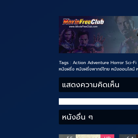
Tags :
Action
Adventure
Horror
Sci-Fi
หนังฝรั่ง
หนังฝรั่งพากย์ไทย
หนังออนไลน์
แสดงความคิดเห็น
หนังอื่น ๆ