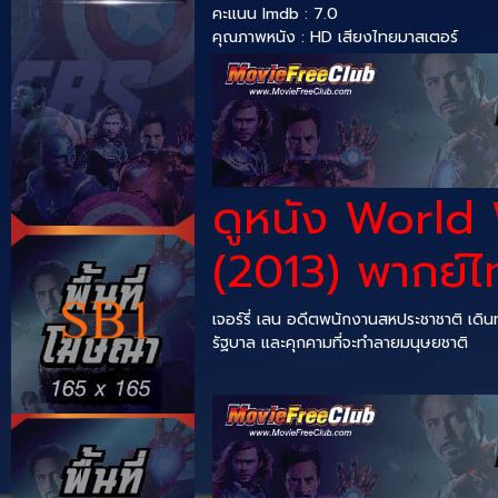
คะแนน Imdb : 7.0
คุณภาพหนัง : HD เสียงไทยมาสเตอร์
ดูหนัง World 
(2013) พากย์ไท
เจอร์รี่ เลน อดีตพนักงานสหประชาชาติ เดิน
รัฐบาล และคุกคามที่จะทำลายมนุษยชาติ