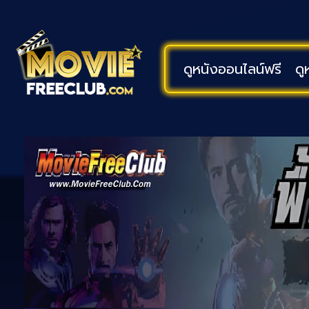
ดูหนังออนไลน์ฟรี
ดู