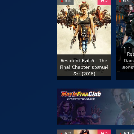
5.5
HD
6.4
Res
Resident Evil 6 : The
Damn
Final Chapter อวสานผี
สงครา
ชีวะ (2016)
6.2
HD
6.1