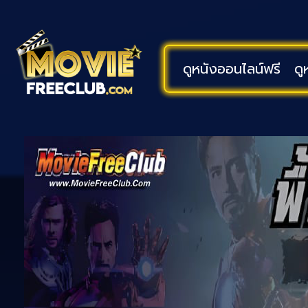
ดูหนังออนไลน์ฟรี
ดู