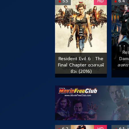
5.5
HD
6.4
Res
Resident Evil 6 : The
Damn
Final Chapter อวสานผี
สงครา
ชีวะ (2016)