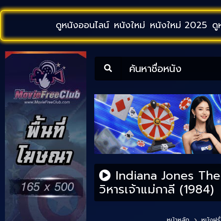
ดูหนังออนไลน์
หนังใหม่
หนังใหม่ 2025
ดู
ค้นหาชื่อหนัง
Indiana Jones The 
วิหารเจ้าแม่กาลี (1984)
หน้าหลัก
หนังฝรั