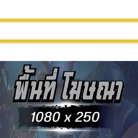
นไลน์ฟรี
ดูหนังใหม่
หนังออนไลน์พากย์ไทย
ล