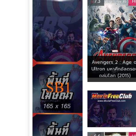
7.3
H
Avengers 2 : Age o
Ultron มหาศึกอัลตรอ
ถล่มโลก (2015)