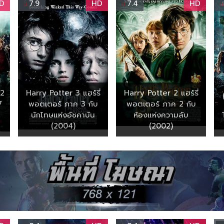
D
7.9
HD
7.4
HD
 2
Harry Potter 3 แฮร์รี่
Harry Potter 2 แฮร์รี่
7
พอตเตอร์ ภาค 3 กับ
พอตเตอร์ ภาค 2 กับ
นักโทษแห่งอัซคาบัน
ห้องแห่งความลับ
(2004)
(2002)