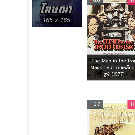
6.6
H
The Man in the Iro
Mask : หน้ากากเหล็กก
ฐพี (1977)
6.7
H