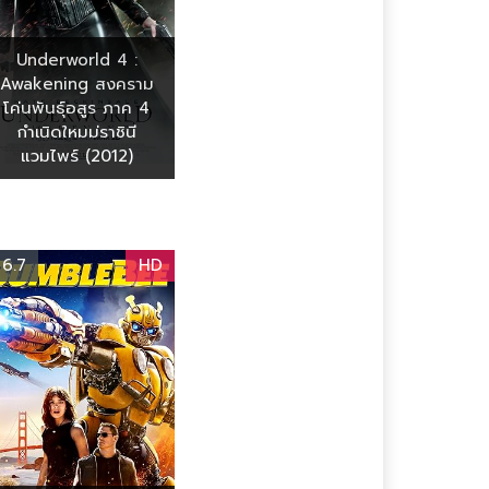
Underworld 4 :
Awakening สงคราม
โค่นพันธุ์อสูร ภาค 4
กำเนิดใหมม่ราชินี
แวมไพร์ (2012)
6.7
HD