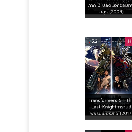
ภาค 3 ปลดแอกจอมท
อสูร (2009)
5.2
H
Transformers 5 : T
Last Knight ทรานส์
ฟอร์มเมอร์ส 5 (2017