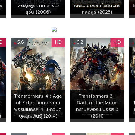
ัพ
พันธุ์อสูร ภาค 2 อีโว
ฟอร์มเมอร์ส กำเนิดจักร
B
ลูชั่น (2006)
กลอสูร (2023)
D
5.6
HD
6.2
HD
Transformers 4 : Age
Transformers 3 :
he
of Extinction ทรานส์
Dark of the Moon
ฟอร์มเมอร์ส 4 มหาวิบัติ
ทรานส์ฟอร์มเมอร์ส 3
)
ยุคสูญพันธุ์ (2014)
(2011)