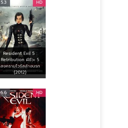
5.3
HD
Resident Evil 5 :
Retribution ผีชีวะ 5
สงครามไวรัสล้างนรก
(2012)
6.6
HD