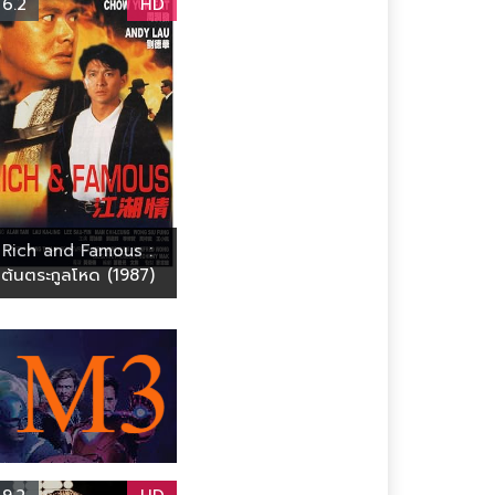
6.2
HD
Adventure
หนังฝรั่ง
หนังระทึกขวัญ | Thriller
หนังลึกลับซ่อนเงื่อน |
Mystry
หนังวิทยาศาสตร์ | Sci-fi
หนังสงคราม | War
หนังสยองขวัญ | Horror
Rich and Famous :
ต้นตระกูลโหด (1987)
หนังสารคดี |
Documentary
หนังออนไลน์พากย์ไทย
เต็มเรื่อง
หนังอาชญากรรม | Crime
หนังอินเดีย
หนังอีโรติก | Rate R