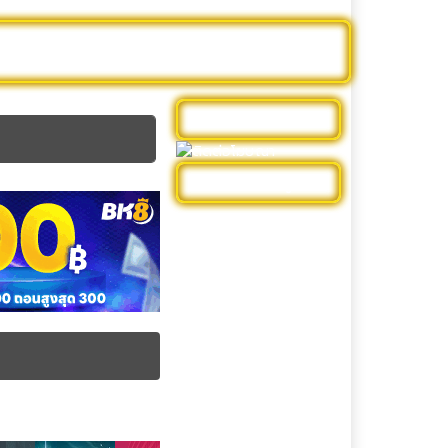
าร์ตูน
หนังฝรั่ง
รีวิวหนัง
ดูบอลสด
ติดต่อโฆษณา
หมวดหมู่
ดูหนัง Netflix
ดูหนังออนไลน์ 4k พากย์
ไทย
ดูหนังใหม่
ดูหนังไทย
รีวิวหนัง
ละครสั้นจีน
หนัง DC Universe