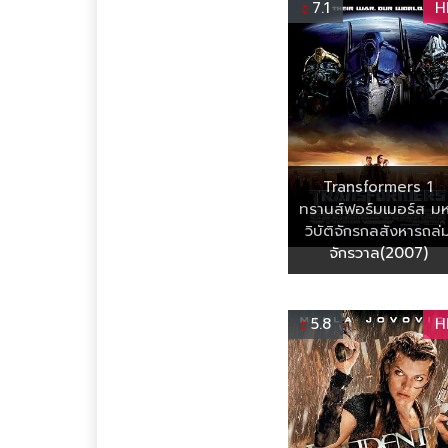
7.1
H
Transformers 1
ทรานส์ฟอร์มเมอร์ส ม
วิบัติจักรกลสังหารถล่
จักรวาล(2007)
5.8
H