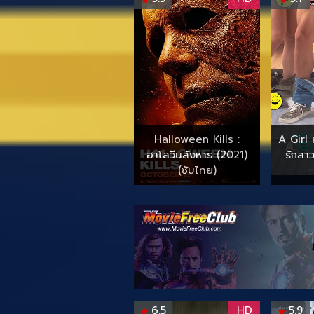
Halloween Kills :
A Girl 
ฮาโลวีนสังหาร (2021)
รักสาว
(ซับไทย)
6.5
HD
5.9