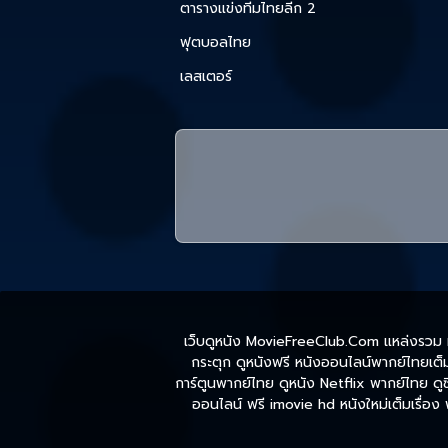
ตารางแข่งทีมไทยลีก 2
ฟุตบอลไทย
เลสเตอร์
เว็บดูหนัง MovieFreeClub.Com แหล่งรวม หน
กระตุก ดูหนังฟรี หนังออนไลน์พากย์ไทยเต็มเ
การ์ตูนพากย์ไทย ดูหนัง Netflix พากย์ไทย ดูซี
ออนไลน์ ฟรี imovie hd หนังใหม่เต็มเรื่อง