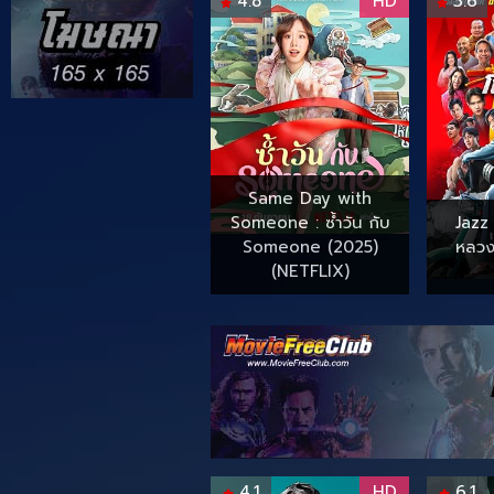
4.8
HD
3.6
Same Day with
Someone : ซ้ำวัน กับ
Jazz
Someone (2025)
หลวงพ
(NETFLIX)
4.1
HD
6.1