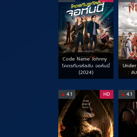
Code Name Johnny :
โคตรทีมรหัสลับ จอห์นนี่
Under
(2024)
: สั
4.1
HD
4.1