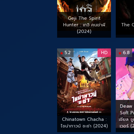
Geji The Spirit
Hunter : เกจิ คนฆ่าผี
The C
(2024)
5.2
HD
6.8
Deaw 
Soft P
Chinatown Chacha :
เชียล ซ
ไชน่าทาวน์ ชะช่า (2024)
เวอร์ 