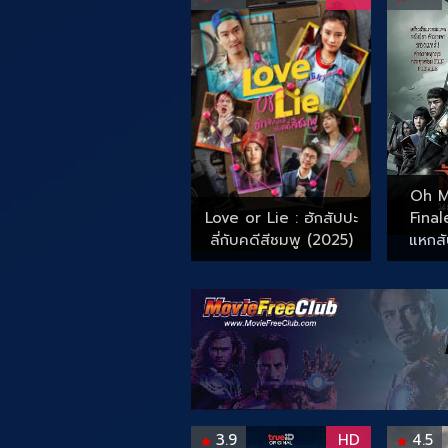
Oh M
Love or Lie : ฮักสัปปะ
Final
ลี่กับคดีสีชมพู (2025)
แหกส
3.9
HD
4.5