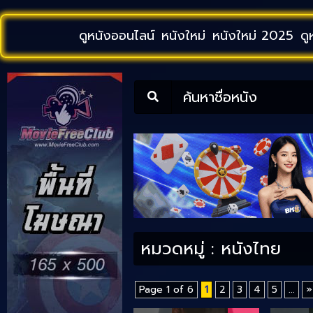
ดูหนังออนไลน์
หนังใหม่
หนังใหม่ 2025
ดู
ค้นหาชื่อหนัง
หมวดหมู่ : หนังไทย
Page 1 of 6
1
2
3
4
5
...
»