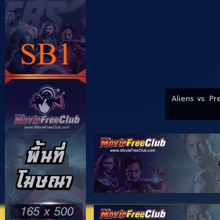
Aliens vs. Pr