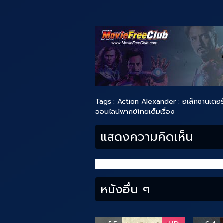
Tags :
Action
Alexander : อเล็กซานเดอร
ออนไลน์พากย์ไทยเต็มเรื่อง
แสดงความคิดเห็น
หนังอื่น ๆ