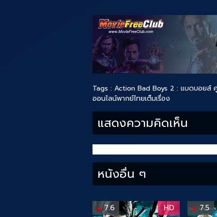
Tags :
Action
Bad Boys 2 : แบดบอยส์ ค
ออนไลน์พากย์ไทยเต็มเรื่อง
แสดงความคิดเห็น
หนังอื่น ๆ
7.6
HD
7.5