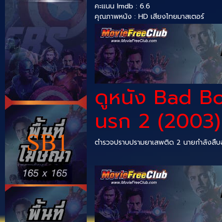
คะแนน Imdb : 6.6
คุณภาพหนัง : HD เสียงไทยมาสเตอร์
ดูหนัง Bad Bo
นรก 2 (2003) 
ตำรวจปราบปรามยาเสพติด 2 นายกำลังสืบสว