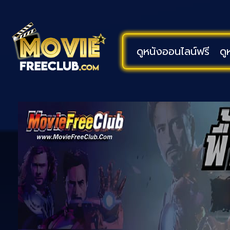
ดูหนังออนไลน์ฟรี
ดู