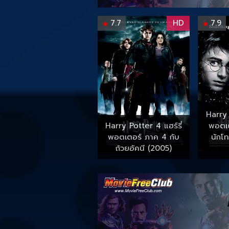
7.7
HD
7.9
Harry 
Harry Potter 4 แฮร์รี่
พอตเต
พอตเตอร์ ภาค 4 กับ
นักโ
ถ้วยอัคนี (2005)