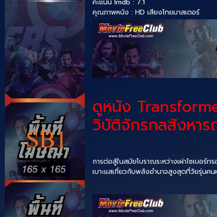
คะแนน Imdb : 7.1
คุณภาพหนัง : HD เสียงไทยมาสเตอร์
ดูหนัง Transform
วิบัติจักรกลสังหาร
การต่อสู้ในสมัยโบราณระหว่างเผ่าไซเบอร์ทร
เบาะแสเกี่ยวกับพลังอำนาจสูงสุดที่วัยรุ่นคนห