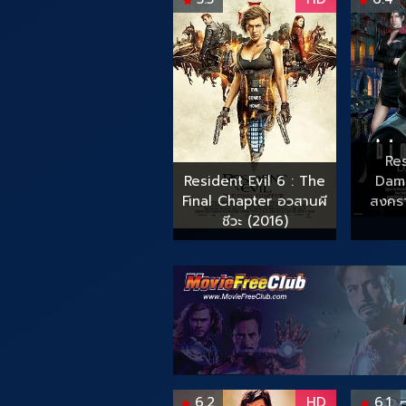
Res
Resident Evil 6 : The
Damn
Final Chapter อวสานผี
สงครา
ชีวะ (2016)
6.2
HD
6.1