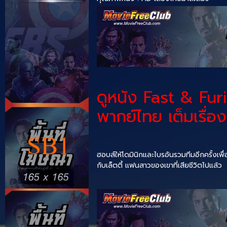
ดูหนัง Fast & Fur
พากย์ไทย เต็มเรื่อง
ฮอบส์ให้โดมินิกและไบรอันรวมทีมอีกครั้งเพื
กับเล็ตตี้ แฟนสาวของเขาที่เสียชีวิตไปแล้ว