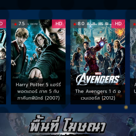
D
7.5
HD
8.0
HD
่
Harry Potter 5 แฮร์รี่
พอตเตอร์ ภาค 5 กับ
The Avengers 1 ดิ อ
ภาคีนกฟีนิกซ์ (2007)
เวนเจอร์ส (2012)