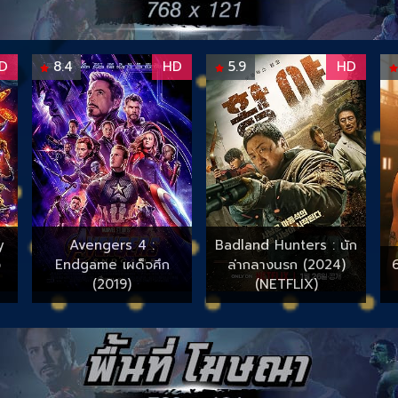
D
8.4
HD
5.9
HD
y
Avengers 4 :
Badland Hunters : นัก
ง
Endgame เผด็จศึก
ล่ากลางนรก (2024)
(2019)
(NETFLIX)