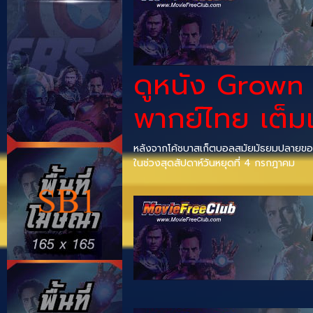
ดูหนัง Grown 
พากย์ไทย เต็มเ
หลังจากโค้ชบาสเก็ตบอลสมัยมัธยมปลายของพว
ในช่วงสุดสัปดาห์วันหยุดที่ 4 กรกฎาคม