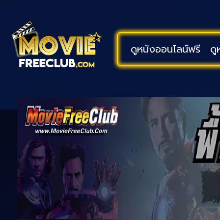
ดูหนังออนไลน์ฟรี
ดู