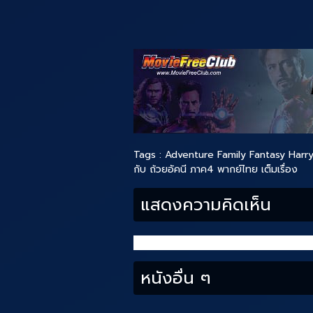
Tags :
Adventure
Family
Fantasy
Harr
กับ ถ้วยอัคนี ภาค4 พากย์ไทย เต็มเรื่อง
แสดงความคิดเห็น
หนังอื่น ๆ