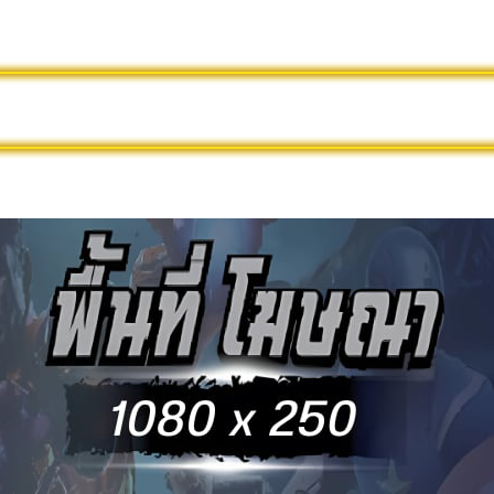
นไลน์ฟรี
ดูหนังใหม่
หนังออนไลน์พากย์ไทย
ล