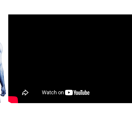
 : ดิ่งลึก ฉกมหาภัย (2005)
 | Adventure
หนังฝรั่ง
หนังระทึกขวัญ | Thriller
หนังออนไลน์พากย์ไทยเต็มเ
on
หนังใหม่เต็มเรื่อง พากย์ไทย