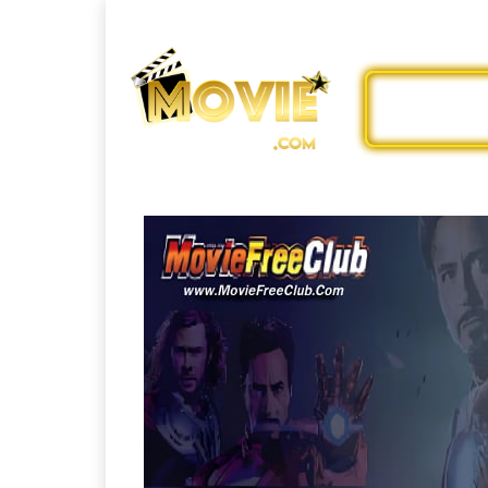
ดูหนังออ