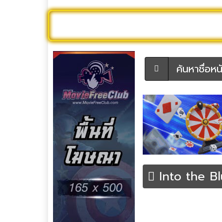
ดูหนังออนไลน์
หนังใหม่
หนังใหม่ 
ค้นหาชื่อหนัง
Into the Blu
หน้าหลัก
หนังผจญภัย | Adventure
หนั