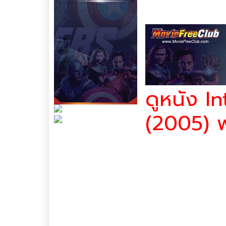
คะแนน Imdb : 5.9
คุณภาพหนัง : HD เสียงไท
ดูหนัง I
(2005) พ
นักดำน้ำ 4 คนเผชิญหน้าก