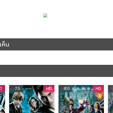
l Bill Vol. 2 : นางฟ้าซามูไร ภาค2 (2004)
Thriller
หนังฝรั่ง
หนังฝรั่งพากย์
ห็น
D
7.5
HD
8.0
HD