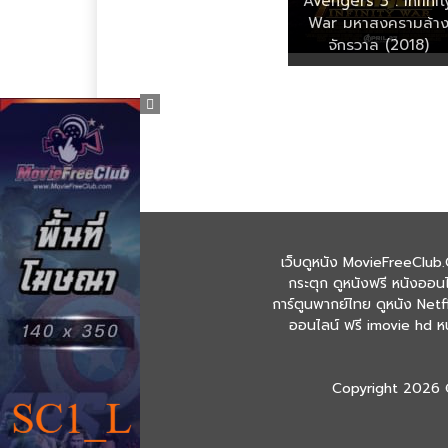
Avengers 3 : Infinit
War มหาสงครามล้า
จักรวาล (2018)
เว็บดูหนัง MovieFreeClub.
กระตุก ดูหนังฟรี หนังออนไ
การ์ตูนพากย์ไทย ดูหนัง Netfl
ออนไลน์ ฟรี imovie hd หนั
Copyright 2026