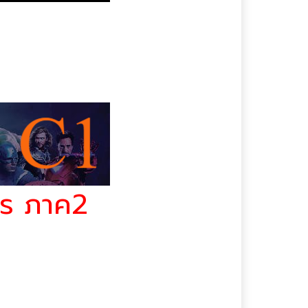
หนังครอบครัว | Family
หนังคาวบอย | Western
rime
หนังแอคชั่น | Action
หนังจีน
หนังชนโรง
หนังชีวิตจริง | Biography
หนังซอมบี้
หนังญี่ปุ่น
หนังดราม่า | Drama
หนังตลก | Comedy
ูไร ภาค2
หนังประวัติศาสตร์ |
History
หนังผจญภัย |
Adventure
ภัยสันโดษ และเอลล์ แม่มด
หนังฝรั่ง
หนังระทึกขวัญ | Thriller