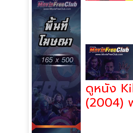
ชื่อเรื่อง : Kill Bill Vol.
ประเภทหนัง :
หนังฝรั่ง
หนั
หนังใหม่เต็มเรื่อง พากย์ไท
เข้าฉายในปี : 2004
คะแนน Imdb : 8.0
คุณภาพหนัง : HD เสียงไท
ดูหนัง Ki
(2004) พ
เจ้าสาวยังคงดำเนินภารกิจ
ตาเดียวผู้ทรยศ