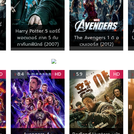
่
Harry Potter 5 แฮร์รี่
พอตเตอร์ ภาค 5 กับ
The Avengers 1 ดิ อ
ภาคีนกฟีนิกซ์ (2007)
เวนเจอร์ส (2012)
D
8.4
HD
5.9
HD