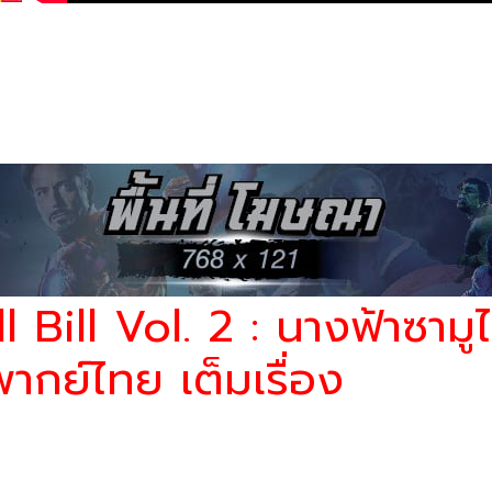
 2 : นางฟ้าซามูไร ภาค2 (2004)
งระทึกขวัญ | Thriller
หนังออนไลน์พากย์ไทยเต็มเรื่อง
หนังอาชญากรรม | C
ย
ยมาสเตอร์
ll Bill Vol. 2 : นางฟ้าซาม
ากย์ไทย เต็มเรื่อง
แก้แค้นเจ้านายเก่าและคนรักของเธออย่างบิล บัดด์ พนักงานรักษาความปลอด