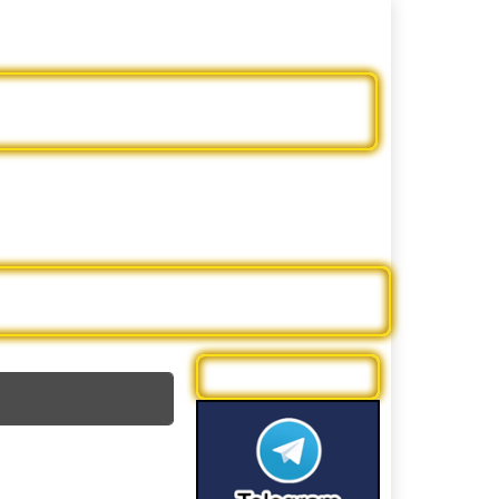
ะครสั้นจีน
ดูบอลออนไลน์
าร์ตูน
หนังฝรั่ง
รีวิวหนัง
ดูบอลสด
ติดต่อโฆษณา