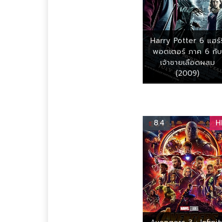
Harry Potter 6 แฮร์รี
พอตเตอร์ ภาค 6 กับ
เจ้าชายเลือดผสม
(2009)
8.4
H