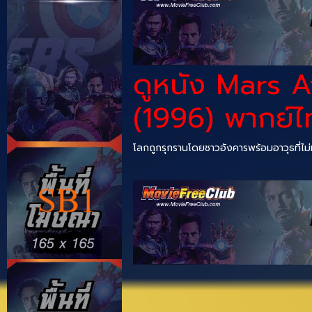
ดูหนัง Mars A
(1996) พากย์ไท
โลกถูกรุกรานโดยชาวอังคารพร้อมอาวุธที่ไม่ม