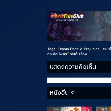
Tags :
Drama
Pride & Prejudice : ดอก
ออนไลน์พากย์ไทยเต็มเรื่อง
แสดงความคิดเห็น
หนังอื่น ๆ
5.9
HD
5.7