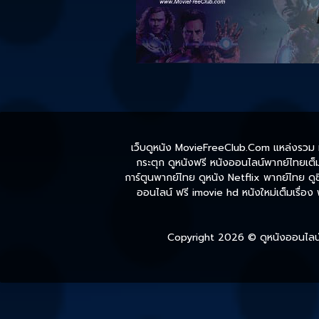
เว็บดูหนัง MovieFreeClub.Com แหล่งรวม หน
กระตุก ดูหนังฟรี หนังออนไลน์พากย์ไทยเต็มเ
การ์ตูนพากย์ไทย ดูหนัง Netflix พากย์ไทย ดูซี
ออนไลน์ ฟรี imovie hd หนังใหม่เต็มเรื่อง
Copyright 2026 ©
ดูหนังออนไลน์