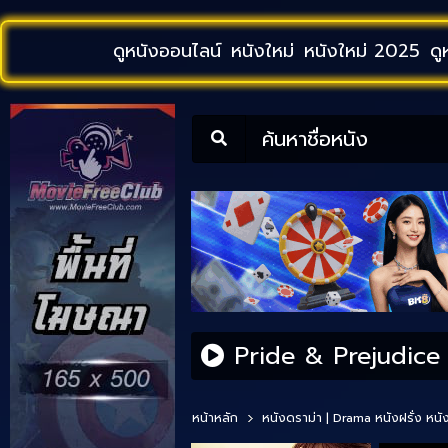
ดูหนังออนไลน์
หนังใหม่
หนังใหม่ 2025
ดู
ค้นหาชื่อหนัง
Pride & Prejudice 
หน้าหลัก
หนังดราม่า | Drama
หนังฝรั่ง
หนั