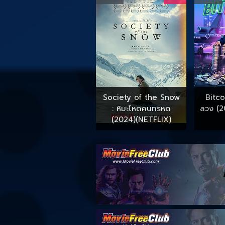
Society of the Snow
Bitco
: หิมะโหดคนทรหด
ลวง (2
(2024)(NETFLIX)