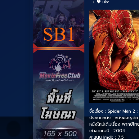
Like
ชื่อเรื่อง : Spider Man 2
ประเภทหนัง :
หนังผจญภัย
หนังใหม่เต็มเรื่อง พากย์ไท
เข้าฉายในปี : 2004
คะแนน Imdb : 7.5