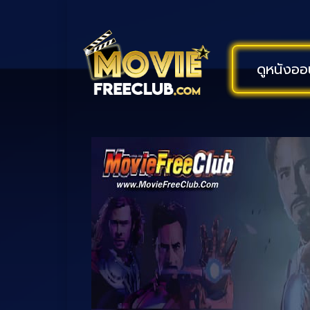
ดูหนังออ