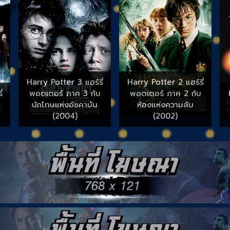
Harry Potter 3 แฮร์รี่
Harry Potter 2 แฮร์รี่
่
พอตเตอร์ ภาค 3 กับ
พอตเตอร์ ภาค 2 กับ
นักโทษแห่งอัซคาบัน
ห้องแห่งความลับ
(2004)
(2002)