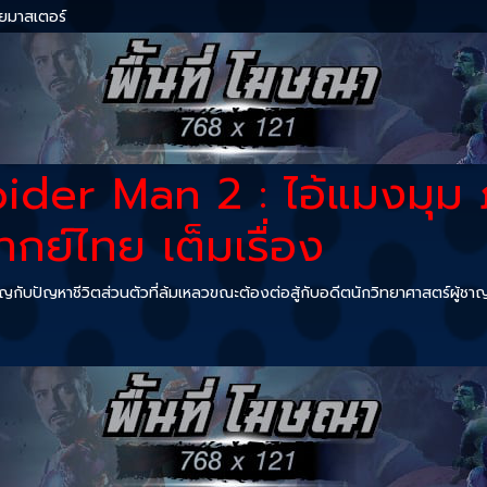
ยมาสเตอร์
pider Man 2 : ไอ้แมงมุม
กย์ไทย เต็มเรื่อง
ิญกับปัญหาชีวิตส่วนตัวที่ล้มเหลวขณะต้องต่อสู้กับอดีตนักวิทยาศาสตร์ผู้ชาญฉ