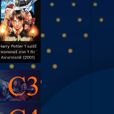
Harry Potter 1 แฮร์รี่
พอตเตอร์ ภาค 1 กับ
ศิลาอาถรรพ์ (2001)