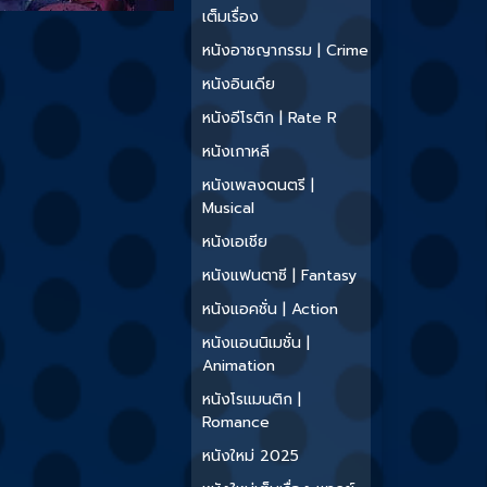
เต็มเรื่อง
หนังอาชญากรรม | Crime
หนังอินเดีย
หนังอีโรติก | Rate R
หนังเกาหลี
หนังเพลงดนตรี |
Musical
หนังเอเชีย
หนังแฟนตาซี | Fantasy
หนังแอคชั่น | Action
หนังแอนนิเมชั่น |
Animation
หนังโรแมนติก |
Romance
หนังใหม่ 2025