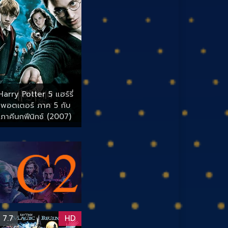
Harry Potter 5 แฮร์รี่
พอตเตอร์ ภาค 5 กับ
ภาคีนกฟีนิกซ์ (2007)
7.7
HD