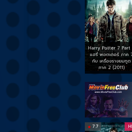
Harry Potter 7 Part
แฮรี่ พอตเตอร์ ภาค 
กับ เครื่องรางยมทูต
ภาค 2 (2011)
7.7
H