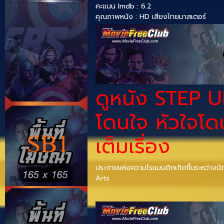
คะแนน Imdb : 6.2
คุณภาพหนัง : HD เสียงไทยมาสเตอร์
ดูหนัง STEP U
โดนใจ หัวใจโ
เต็มเรื่อง
ประกายแห่งความโรแมนติกเกิดขึ้นระหว่างนัก
Arts