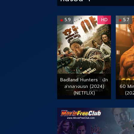
5.9
HD
5.7
Badland Hunters : นัก
ล่ากลางนรก (2024)
60 Min
(NETFLIX)
(20